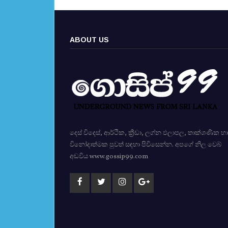
ABOUT US
දෙස් විදෙස්, ආර්ථික, ක්‍රීඩා, ලග්න ඵලාපල, තාක්ශණික හා
විනෝදාත්මක පුවත් සඳහා පිවිසෙන්න. අපගේ නිල වෙබ්
අඩවිය www.gossip99.com