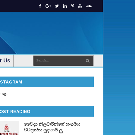
t Us
NSTAGRAM
ing...
OST READING
වෛද්‍ය නිලධාරීන්ගේ සංගමය
වටලන්න සුදානම් ලු