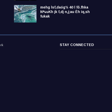
mehg lsf,daóg¾ 40 l fõ.fhka
N%uKh jk f,dj n,j;au Èh iq,sh
fukak
STAY CONNECTED
ork