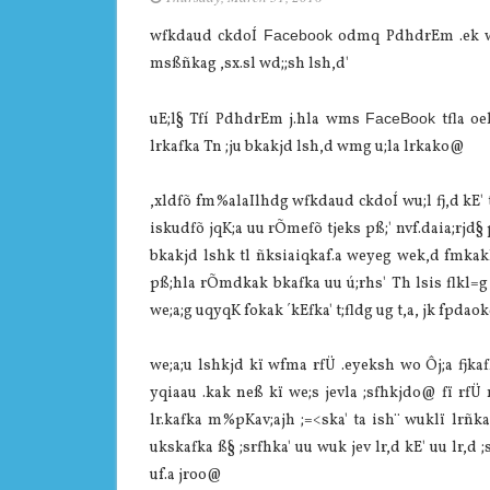
wfkdaud ckdoÍ
Facebook
odmq PdhdrEm .ek woy
msßñkag ,sx.sl wd;;sh lsh,d'
uE;l§ Tfí PdhdrEm j.hla wms
FaceBook
tfla o
lrkafka Tn ;ju bkakjd lsh,d wmg u;la lrkako@
,xldfõ fm%alaIlhdg wfkdaud ckdoÍ wu;l fj,d kE' tf
iskudfõ jqK;a uu rÕmefõ tjeks pß;' nvf.daia;rjd§
bkakjd lshk tl ñksiaiqkaf.a weyeg wek,d fmkak
pß;hla rÕmdkak bkafka uu ú;rhs' Th lsis flkl=
we;a;g uqyqK fokak ´kEfka' t;fldg ug t,a, jk fpdao
we;a;u lshkjd kï wfma rfÜ .eyeksh wo Ôj;a fjka
yqiaau .kak neß kï we;s jevla ;sfhkjdo@ fï rfÜ 
lr.kafka m%pKav;ajh ;=<ska' ta ish¨‍ wuklï lrñ
ukskafka ß§ ;srfhka' uu wuk jev lr,d kE' uu lr,d 
uf.a jroo@