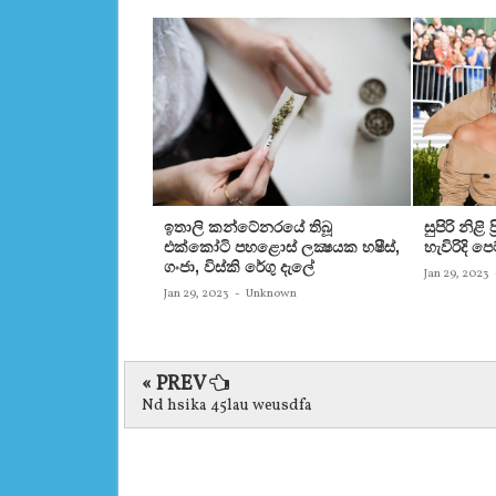
ඉතාලි කන්ටේනරයේ තිබූ
සුපිරි නිළි
එක්‌කෝටි පහළොස්‌ ලක්‍ෂයක හෂීස්‌,
හැවිරිදි 
ගංජා, විස්‌කි රේගු දැලේ
Jan 29, 2023
Jan 29, 2023
-
Unknown
« PREV
Nd hsika 45lau weusdfa