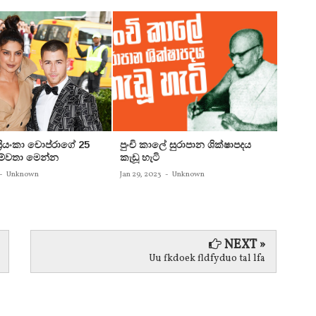
 ප්‍රියංකා චොප්රාගේ 25
පුංචි කාලේ සුරාපාන ශික්ෂාපදය
සතුන්
පෙම්වතා මෙන්න
කැඩූ හැටි
තිදෙනෙ
බවට පත
-
Unknown
Jan 29, 2023
-
Unknown
Jan 29, 
NEXT »
Uu fkdoek fldfyduo tal lfa