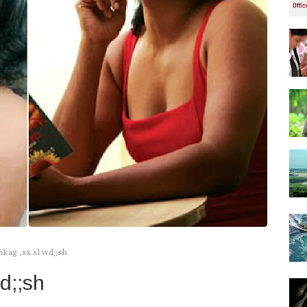
kag ,sx.sl wd;;sh
d;;sh