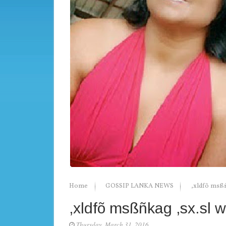
Home
GOSSIP LANKA NEWS
,xldfõ msßñ
,xldfõ msßñkag ,sx.sl w
Thursday, March 31, 2016