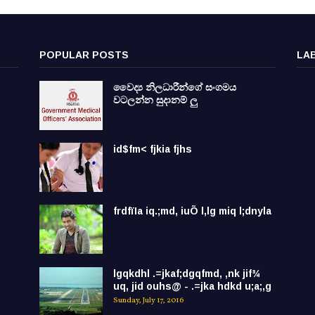
POPULAR POSTS
LA
වෛද්‍ය නිලධාරීන්ගේ සංගමය
වටලන්න සුදානම් ලු
id$fm< fjkia fjhs
frdfïIa iq.;md, iuÕ l,lg miq l;dnyla
lgqkdhl .=jkaf;dgqfmd, ,nk jif¾
uq, jid ouhs@ - .=jka hdkd u;a;,g
Sunday, July 17, 2016