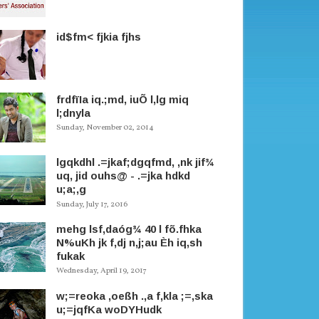
id$fm< fjkia fjhs
frdfïIa iq.;md, iuÕ l,lg miq
l;dnyla
Sunday, November 02, 2014
lgqkdhl .=jkaf;dgqfmd, ,nk jif¾
uq, jid ouhs@ - .=jka hdkd
u;a;,g
Sunday, July 17, 2016
mehg lsf,daóg¾ 40 l fõ.fhka
N%uKh jk f,dj n,j;au Èh iq,sh
fukak
Wednesday, April 19, 2017
w;=reoka ,oeßh .,a f,kla ;=,ska
u;=jqfKa woDYHudk