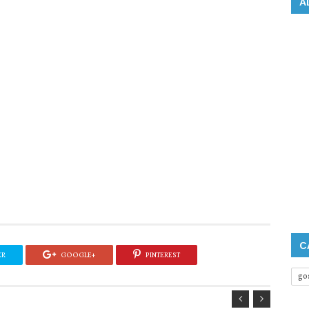
A
C
ER
GOOGLE+
PINTEREST
go