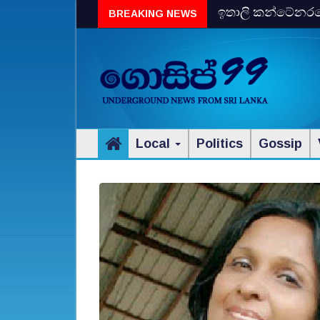
ඉතාලි කන්ටේනරයේ 
BREAKING NEWS
විස්‌කි රේගු දැලේ
Local
Politics
Gossip