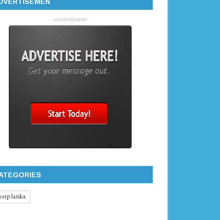
DVERTISEMEN
- ADVERTISEMENT -
ATEGORIES
ssip lanka