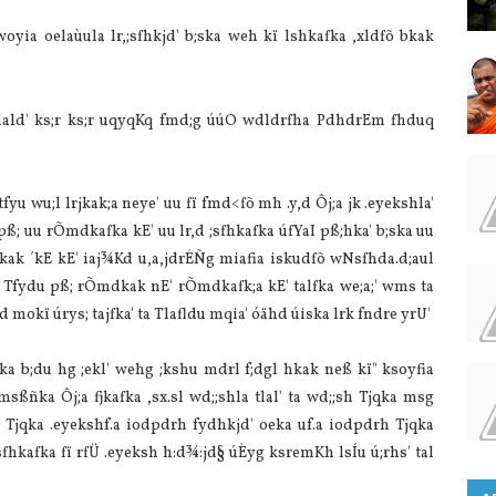
ia oelaùula lr,;sfhkjd' b;ska weh kï lshkafka ,xldfõ bkak
elald' ks;r ks;r uqyqKq fmd;g úúO wdldrfha PdhdrEm fhduq
yu wu;l lrjkak;a neye' uu fï fmd<fõ mh .y,d Ôj;a jk .eyekshla'
 pß; uu rÕmdkafka kE' uu lr,d ;sfhkafka úfYaI pß;hka' b;ska uu
kak ´kE kE' iaj¾Kd u,a,jdrÉÑg miafia iskudfõ wNsfhda.d;aul
g Tfydu pß; rÕmdkak nE' rÕmdkafk;a kE' talfka we;a;' wms ta
kd mokï úrys; tajfka' ta Tlafldu mqia' óähd úiska lrk fndre yrU'
fka b;du hg ;ekl' wehg ;kshu mdrl f;dgl hkak neß kï" ksoyfia
msßñka Ôj;a fjkafka ,sx.sl wd;;shla tlal' ta wd;;sh Tjqka msg
ka Tjqka .eyekshf.a iodpdrh fydhkjd' oeka uf.a iodpdrh Tjqka
;sfhkafka fï rfÜ .eyeksh h:d¾:jd§ úÈyg ksremKh lsÍu ú;rhs' tal