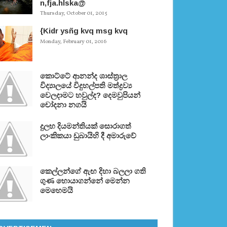
n,fja.hlska@
Thursday, October 01, 2015
{Kidr ysñg kvq msg kvq
Monday, February 01, 2016
කොට්ටේ ආනන්ද ශාස්ත‍්‍රාල
විද්‍යාලයේ විදුහල්පති මත්ද්‍රව්‍ය
වෙලදාමට හවුල්ද? දෙමවුපියන්
චෝදනා නගයි
දුලභ දියමන්තියක් සොරාගත්
ලාංකිකයා ඩුබායිහි දී අමාරුවේ
කෙල්ලන්ගේ ඇඟ දිහා බලලා ගති
ගුණ හොයාගන්නේ මෙන්න
මෙහෙමයි