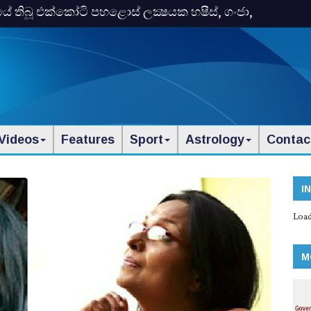
තිබූ එක්‌කෝටි පහළොස්‌ ලක්‍ෂයක හෂීස්‌, ගංජා,
Videos
Features
Sport
Astrology
Contac
I
Load
M