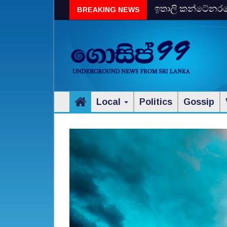
ඉතාලි කන්ටේනරයේ 
BREAKING NEWS
විස්‌කි රේගු දැලේ
Local
Politics
Gossip