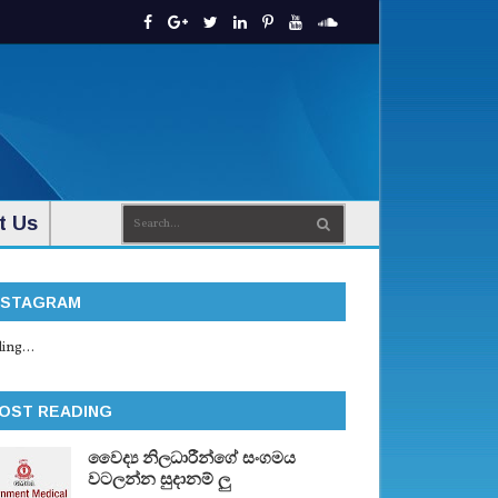
t Us
NSTAGRAM
ing...
OST READING
වෛද්‍ය නිලධාරීන්ගේ සංගමය
වටලන්න සුදානම් ලු