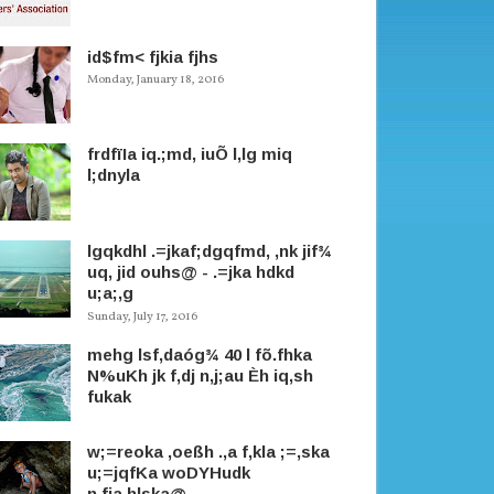
id$fm< fjkia fjhs
Monday, January 18, 2016
frdfïIa iq.;md, iuÕ l,lg miq
l;dnyla
lgqkdhl .=jkaf;dgqfmd, ,nk jif¾
uq, jid ouhs@ - .=jka hdkd
u;a;,g
Sunday, July 17, 2016
mehg lsf,daóg¾ 40 l fõ.fhka
N%uKh jk f,dj n,j;au Èh iq,sh
fukak
w;=reoka ,oeßh .,a f,kla ;=,ska
u;=jqfKa woDYHudk
n,fja.hlska@