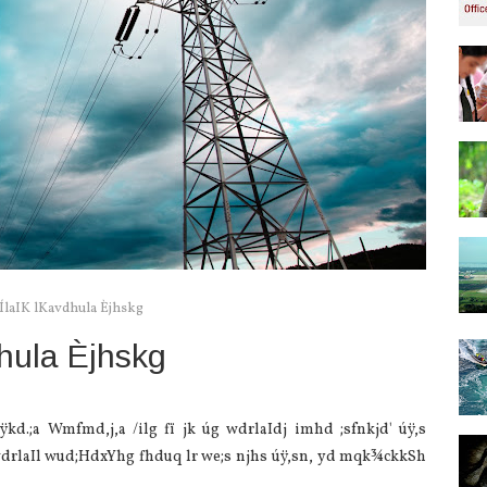
mÍlaIK lKavdhula Èjhskg
dhula Èjhskg
ÿkd.;a Wmfmd,j,a /ilg fï jk úg wdrlaIdj imhd ;sfnkjd' úÿ,s
a wdrlaIl wud;HdxYhg fhduq lr we;s njhs úÿ,sn, yd mqk¾ckkSh