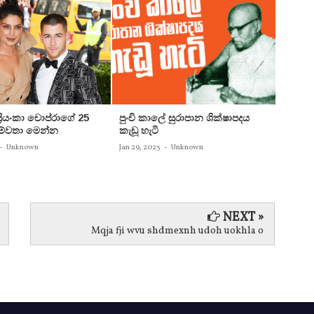
 ප්‍රියංකා චොප්රාගේ 25
පුංචි කාලේ සුරාපාන ශික්ෂාපදය
සතුන්
පෙම්වතා මෙන්න
කැඩූ හැටි
තිදෙනෙ
බවට පත
-
Unknown
Jan 29, 2023
-
Unknown
Jan 29, 
NEXT »
Mqja fji wvu shdmexnh udoh uokhla o