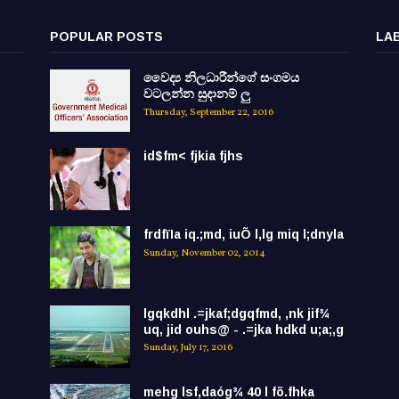
POPULAR POSTS
LA
වෛද්‍ය නිලධාරීන්ගේ සංගමය
වටලන්න සුදානම් ලු
Thursday, September 22, 2016
id$fm< fjkia fjhs
frdfïIa iq.;md, iuÕ l,lg miq l;dnyla
Sunday, November 02, 2014
lgqkdhl .=jkaf;dgqfmd, ,nk jif¾
uq, jid ouhs@ - .=jka hdkd u;a;,g
Sunday, July 17, 2016
mehg lsf,daóg¾ 40 l fõ.fhka