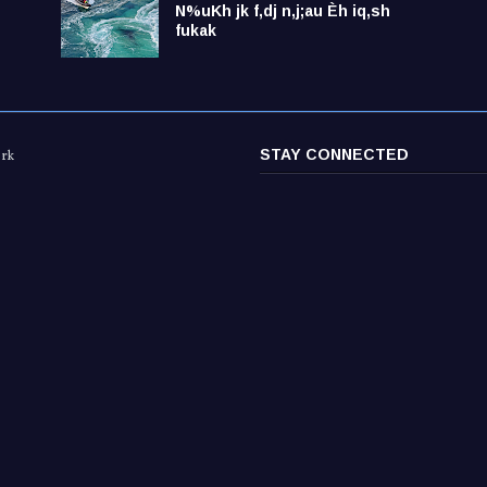
N%uKh jk f,dj n,j;au Èh iq,sh
fukak
STAY CONNECTED
ork