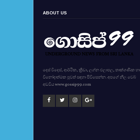
ABOUT US
දෙස් විදෙස්, ආර්ථික, ක්‍රීඩා, ලග්න ඵලාපල, තාක්ශණික හා
විනෝදාත්මක පුවත් සඳහා පිවිසෙන්න. අපගේ නිල වෙබ්
අඩවිය www.gossip99.com