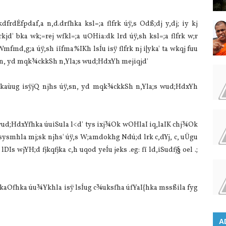
frdÉfpdaf,a n,d.drfhka ksl=;a flfrk úÿ,s Odß;dj y,dj; iy kj
jd' bka wk;=rej wfkl=;a uOHia:dk lrd úÿ,sh ksl=;a flfrk w;r
Wmfmd,g;a úÿ,sh iïfma‍%IKh lsÍu isÿ flfrk nj i|yka' ta wkqj fuu
úÿ,sn, yd mqk¾ckkSh n,Yla;s wud;HdxYh mejiqjd'
 mK.ekaùug isÿjQ njhs úÿ,sn, yd mqk¾ckkSh n,Yla;s wud;HdxYh
" wud;HdxYfhka úuiSula l<d' tys ixj¾Ok wOHlaI iq,laIK chj¾Ok
 lsysmhla mj;sk njhs' úÿ,s W;amdokhg Ndú;d lrk c,dYj, c, uÜgu
DIs wjYH;d fjkqfjka c,h uqod yeÍu jeks .eg: fï ld,iSudfj§ oel .;
iïnkaOfhka úu¾Ykhla isÿ lsÍug c¾uksfha úfYaI{hka mssßila fyg
A