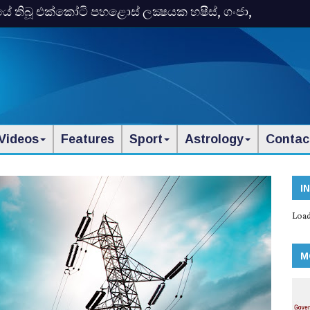
තිබූ එක්‌කෝටි පහළොස්‌ ලක්‍ෂයක හෂීස්‌, ගංජා,
Videos
Features
Sport
Astrology
Contac
I
Load
M