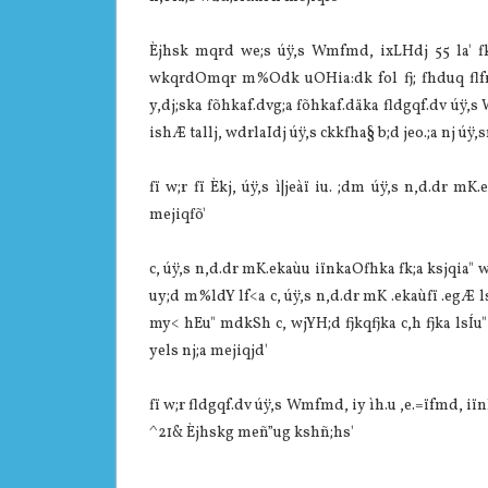
Èjhsk mqrd we;s úÿ,s Wmfmd, ixLHdj 55 la' fkd
wkqrdOmqr m‍%Odk uOHia:dk fol fj; fhduq flfrk
y,dj;ska fõhkaf.dvg;a fõhkaf.däka fldgqf.dv úÿ,s 
ishÆ tallj, wdrlaIdj úÿ,s ckkfha§ b;d jeo.;a nj 
fï w;r fï Èkj, úÿ,s ì|jeàï iu. ;dm úÿ,s n,d.dr
mejiqfõ'
c, úÿ,s n,d.dr mK.ekaùu iïnkaOfhka fk;a ksjqia
uy;d m‍%ldY lf<a c, úÿ,s n,d.dr mK .ekaùfï .egÆ
my< hEu" mdkSh c, wjYH;d fjkqfjka c,h fjka lsÍu" l
yels nj;a mejiqjd'
fï w;r fldgqf.dv úÿ,s Wmfmd, iy ìh.u ,e.=ïfmd, 
^21& Èjhskg meñ”ug kshñ;hs'