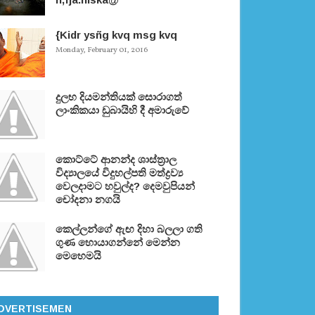
{Kidr ysñg kvq msg kvq
Monday, February 01, 2016
දුලභ දියමන්තියක් සොරාගත්
ලාංකිකයා ඩුබායිහි දී අමාරුවේ
කොට්ටේ ආනන්ද ශාස්ත‍්‍රාල
විද්‍යාලයේ විදුහල්පති මත්ද්‍රව්‍ය
වෙලදාමට හවුල්ද? දෙමවුපියන්
චෝදනා නගයි
කෙල්ලන්ගේ ඇඟ දිහා බලලා ගති
ගුණ හොයාගන්නේ මෙන්න
මෙහෙමයි
DVERTISEMEN