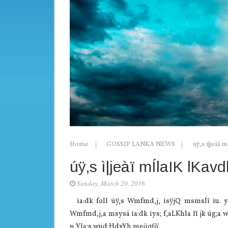
Home
GOSSIP LANKA NEWS
úÿ,s ì|jeàï 
úÿ,s ì|jeàï mÍlaIK lKav
Sunday, March 20, 2016
ia:dk foll úÿ,s Wmfmd,j, isÿjQ msmsÍï iu. y
Wmfmd,j,a msysá ia:dk iys; f,aLKhla fï jk úg;
n,Yla;s wud;HdxYh mejiqfõ'