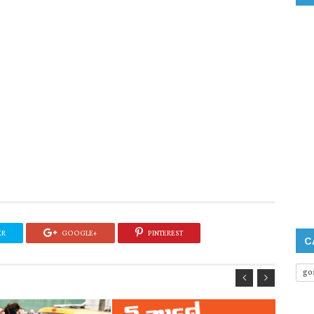
ER
GOOGLE+
PINTEREST
C
go