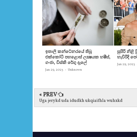
ඉතාලි කන්ටේනරයේ තිබූ
සුපිරි නිළි
එක්‌කෝටි පහළොස්‌ ලක්‍ෂයක හෂීස්‌,
හැවිරිදි 
ගංජා, විස්‌කි රේගු දැලේ
Jan 29, 2023
Jan 29, 2023
-
Unknown
« PREV
Uga jerykd uda idudkh ukqiaifhla wuhxkd