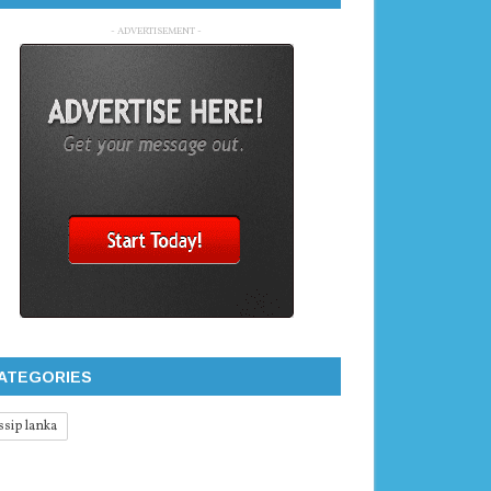
- ADVERTISEMENT -
ATEGORIES
ssip lanka