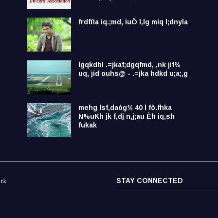
frdfïIa iq.;md, iuÕ l,lg miq l;dnyla
lgqkdhl .=jkaf;dgqfmd, ,nk jif¾
uq, jid ouhs@ - .=jka hdkd u;a;,g
mehg lsf,daóg¾ 40 l fõ.fhka
N%uKh jk f,dj n,j;au Èh iq,sh
fukak
STAY CONNECTED
ork