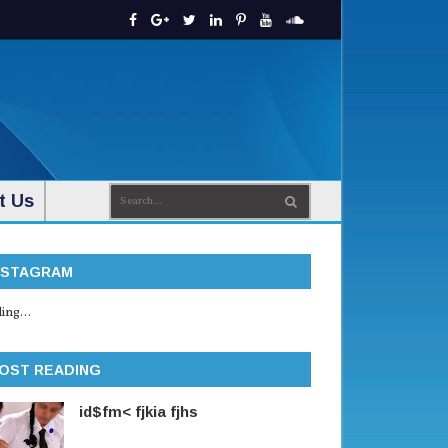
t Us
NSTAGRAM
ing...
OST READING
id$fm< fjkia fjhs