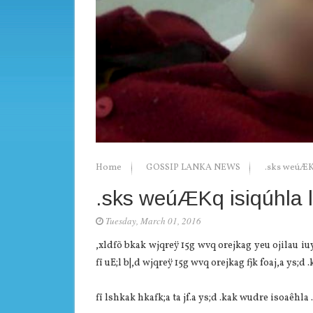
Home
GOSSIP LANKA NEWS
.sks weúÆKq
.sks weúÆKq isiqúhla le
Tuesday, March 01, 2016
,xldfõ bkak wjqreÿ 15g wvq orejkag yeu ojilau iuy
fï uE;l b|,d wjqreÿ 15g wvq orejkag fjk foaj,a ys;d 
fï lshkak hkafk;a ta jf.a ys;d .kak wudre isoaêhla