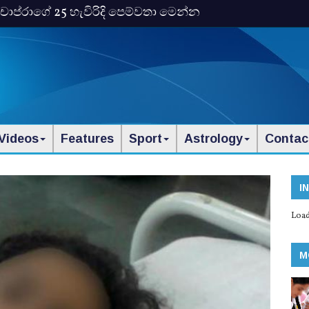
ංකා චොප්රාගේ 25 හැවිරිදි පෙම්වතා මෙන්න
Videos
Features
Sport
Astrology
Contac
I
Load
M