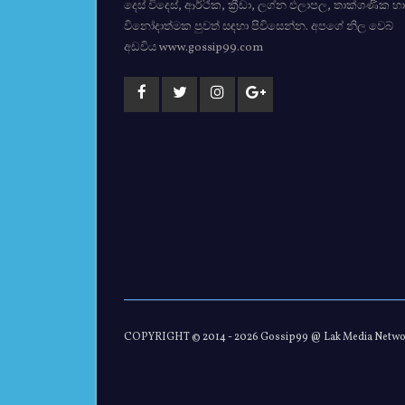
දෙස් විදෙස්, ආර්ථික, ක්‍රීඩා, ලග්න ඵලාපල, තාක්ශණික හා
විනෝදාත්මක පුවත් සඳහා පිවිසෙන්න. අපගේ නිල වෙබ්
අඩවිය www.gossip99.com
COPYRIGHT © 2014 -
2026 Gossip99 @ Lak Media Netw