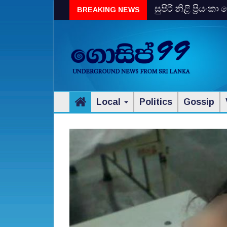
සුපිරි නිළි ප්‍රිය
BREAKING NEWS
Local
Politics
Gossip