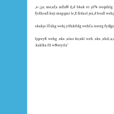
,s÷,j;a; me;af;a mÈxÑ fj,d bkak 10 jif¾ isiqúhlg 
fydhoaÈ ksji msgqmi le,E frdaol jeá,d boaÈ wehj 
okakjo lÜáhg wehj yïfnkfldg wehf.a isrerg fyd|g
ljqreyß wehg .sks ;síno ke;skï weh .sks ;shd.;a;
.kaklka fïl wNsryila''