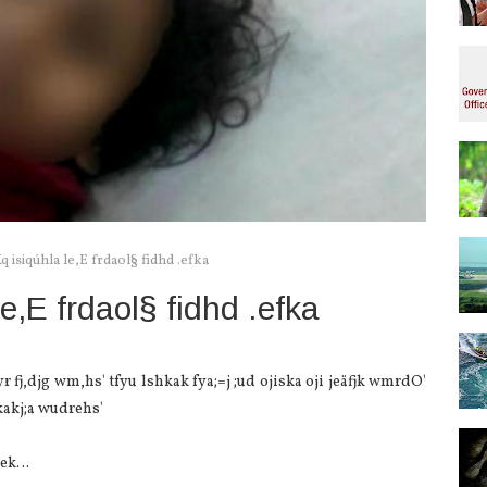
 isiqúhla le,E frdaol§ fidhd .efka
,E frdaol§ fidhd .efka
r fj,djg wm,hs' tfyu lshkak fya;=j ;ud ojiska oji jeäfjk wmrdO'
.kakj;a wudrehs'
 .ek…