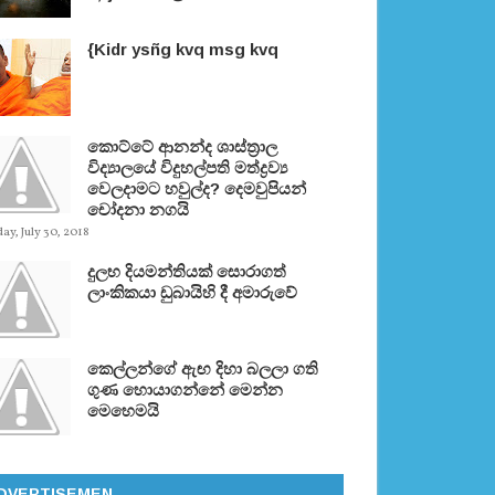
{Kidr ysñg kvq msg kvq
කොට්ටේ ආනන්ද ශාස්ත‍්‍රාල
විද්‍යාලයේ විදුහල්පති මත්ද්‍රව්‍ය
වෙලදාමට හවුල්ද? දෙමවුපියන්
චෝදනා නගයි
y, July 30, 2018
දුලභ දියමන්තියක් සොරාගත්
ලාංකිකයා ඩුබායිහි දී අමාරුවේ
කෙල්ලන්ගේ ඇඟ දිහා බලලා ගති
ගුණ හොයාගන්නේ මෙන්න
මෙහෙමයි
DVERTISEMEN