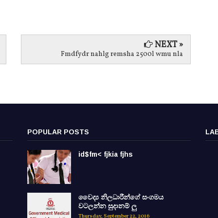
Jan 29, 
NEXT »
Fmdfydr nahlg remsha 2500l wmu nla
POPULAR POSTS
LA
id$fm< fjkia fjhs
වෛද්‍ය නිලධාරීන්ගේ සංගමය
වටලන්න සුදානම් ලු
Thursday, September 22, 2016