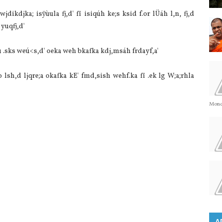
wjdikdjka; isÿùula fj,d' fï isiqúh ke;s ksid f.or lÜáh l,n, fj,d
yuqfj,d'
u .sks weú<s,d' oeka weh bkafka kdj,msáh frdayf,a'
o lsh,d ljqre;a okafka kE' fmd,sish wehf.ka fï .ek lg W;a;rhla
Monda
A