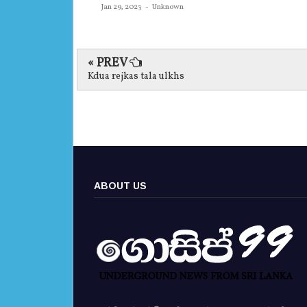
Jan 29, 2023
-
Unknown
« PREV
Kdua rejkas tala ulkhs
ABOUT US