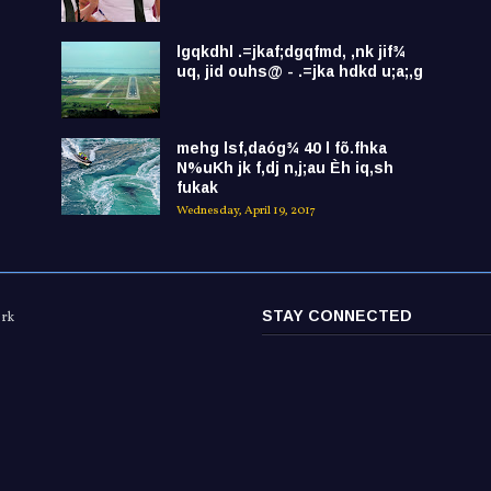
lgqkdhl .=jkaf;dgqfmd, ,nk jif¾
uq, jid ouhs@ - .=jka hdkd u;a;,g
mehg lsf,daóg¾ 40 l fõ.fhka
N%uKh jk f,dj n,j;au Èh iq,sh
fukak
Wednesday, April 19, 2017
STAY CONNECTED
ork