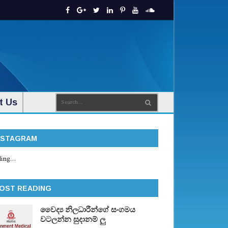
t Us
NSTAGRAM
ing...
OST READING
වෛද්‍ය නිලධාරීන්ගේ සංගමය
වටලන්න සුදානම් ලු