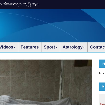
න ශික්ෂාපදය කැඩූ හැටි
Videos
Features
Sport
Astrology
Contac
I
Load
M