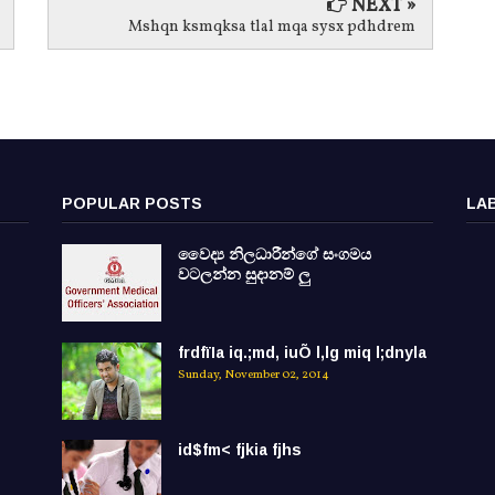
NEXT »
Mshqn ksmqksa tlal mqa sysx pdhdrem
POPULAR POSTS
LA
වෛද්‍ය නිලධාරීන්ගේ සංගමය
වටලන්න සුදානම් ලු
frdfïIa iq.;md, iuÕ l,lg miq l;dnyla
Sunday, November 02, 2014
id$fm< fjkia fjhs