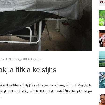
 ñksh Ndr.kakj;a flfkla ke;sfjhs
kj;a flfkla ke;sfjhs
kYQkH m%foaYfha§ jEka r:hla‌ ;=< 10 od mq¿ia‌id >d;khg ,la‌ l<
ìß| jk udl÷r f.dakú, mÈxÑ fldä;=jla‌l= wdrÉÑf.a ldxpkS biqre
'