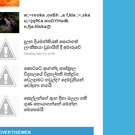
w;=reoka ,oeßh .,a f,kla ;=,ska
u;=jqfKa woDYHudk
n,fja.hlska@
දුලභ දියමන්තියක් සොරාගත්
ලාංකිකයා ඩුබායිහි දී අමාරුවේ
Sunday, July 29, 2018
කොට්ටේ ආනන්ද ශාස්ත‍්‍රාල
විද්‍යාලයේ විදුහල්පති මත්ද්‍රව්‍ය
වෙලදාමට හවුල්ද? දෙමවුපියන්
චෝදනා නගයි
කෙල්ලන්ගේ ඇඟ දිහා බලලා ගති
ගුණ හොයාගන්නේ මෙන්න
මෙහෙමයි
DVERTISEMEN