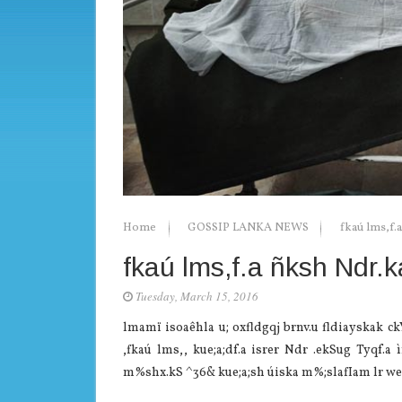
Home
GOSSIP LANKA NEWS
fkaú lms,f.a
fkaú lms,f.a ñksh Ndr.ka
Tuesday, March 15, 2016
lmamï isoaêhla‌ u; oxfldgqj brnv.u fldia‌yskak c
,fkaú lms,, kue;a;df.a isrer Ndr .ekSug Tyqf.a 
m%shx.kS ^36& kue;a;sh úiska m%;sla‍fIam lr we;