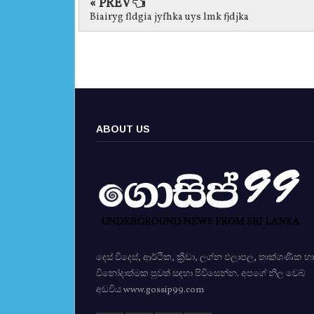
« PREV
Biairyg fldgia jyfhka uys lmk fjdjka
ABOUT US
දෙස් විදෙස්, ආර්ථික, ක්‍රීඩා, ලග්න ඵලාපල, තාක්ශණික හා
විනෝදාත්මක පුවත් සඳහා පිවිසෙන්න. අපගේ නිල වෙබ්
අඩවිය www.gossip99.com