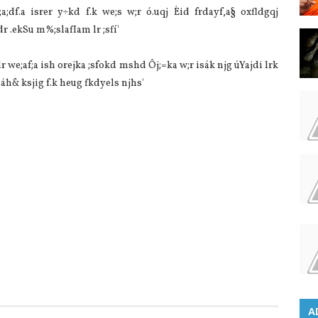
;df.a isrer y÷kd f.k we;s w;r ó.uqj Èid frdayf,a§ oxfldgqj
r .ekSu m%;sla‍fIam lr ;sfí'
 we;af;a ish orejka ;sfokd mshd Ôj;=ka w;r isák njg úYajdi lrk
‌áh& ksjig f.k heug fkdyels njhs'
A