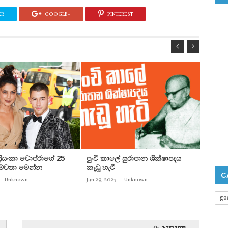
ER
GOOGLE+
PINTEREST
 ප්‍රියංකා චොප්රාගේ 25
පුංචි කාලේ සුරාපාන ශික්ෂාපදය
සතුන්
පෙම්වතා මෙන්න
කැඩූ හැටි
තිදෙනෙ
C
බවට පත
-
Unknown
Jan 29, 2023
-
Unknown
Jan 29, 
go