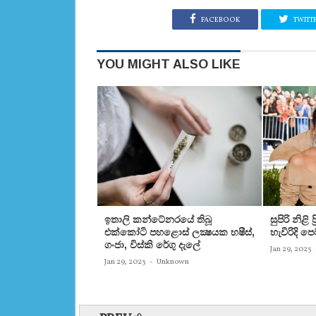
FACEBOOK
TWITT
YOU MIGHT ALSO LIKE
ඉතාලි කන්ටේනරයේ තිබූ
සුපිරි නිළි
එක්‌කෝටි පහළොස්‌ ලක්‍ෂයක හෂීස්‌,
හැවිරිදි 
ගංජා, විස්‌කි රේගු දැලේ
Jan 29, 2023
Jan 29, 2023
-
Unknown