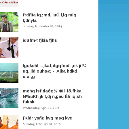
frdfïIa iq.;md, iuÕ l,lg miq
l;dnyla
Sunday, November 02, 2014
id$fm< fjkia fjhs
lgqkdhl .=jkaf;dgqfmd, ,nk jif¾
uq, jid ouhs@ - .=jka hdkd
u;a;,g
mehg lsf,daóg¾ 40 l fõ.fhka
N%uKh jk f,dj n,j;au Èh iq,sh
fukak
Wednesday, April 19, 2017
{Kidr ysñg kvq msg kvq
Monday, February 01, 2016