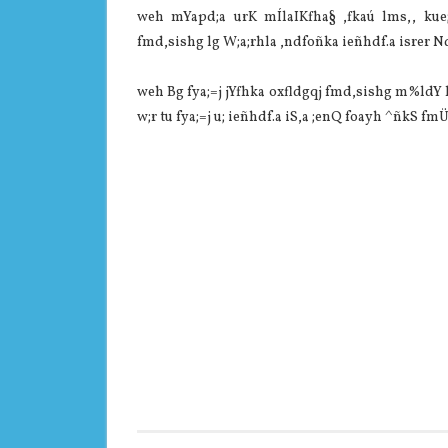
weh mYapd;a urK mÍla‍IKfha§ ,fkaú lms,, kue;a
fmd,sishg lg W;a;rhla‌ ,ndfoñka ieñhdf.a isrer Nd
weh Bg fya;=j jYfhka oxfldgqj fmd,sishg m%ldY lr
w;r tu fya;=j u; ieñhdf.a iS,a ;enQ foayh ^ñkS fmÜ