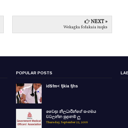
NEXT »
Wekagka fcdakaia iuqks
POPULAR POSTS
LA
id$fm< fjkia fjhs
වෛද්‍ය නිලධාරීන්ගේ සංගමය
වටලන්න සුදානම් ලු
Thursday, September 22, 2016