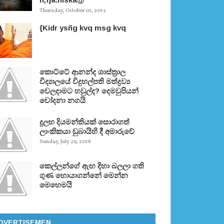
Thursday, October 01, 2015
{Kidr ysñg kvq msg kvq
කොට්ටේ ආනන්ද ශාස්ත‍්‍රාල
විද්‍යාලයේ විදුහල්පති මත්ද්‍රව්‍ය
වෙලදාමට හවුල්ද? දෙමවුපියන්
චෝදනා නගයි
දුලභ දියමන්තියක් සොරාගත්
ලාංකිකයා ඩුබායිහි දී අමාරුවේ
Sunday, July 29, 2018
කෙල්ලන්ගේ ඇඟ දිහා බලලා ගති
ගුණ හොයාගන්නේ මෙන්න
මෙහෙමයි
DVERTISEMEN