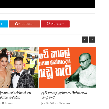
ER
GOOGLE+
PINTEREST
 ප්‍රියංකා චොප්රාගේ 25
පුංචි කාලේ සුරාපාන ශික්ෂාපදය
සතුන්
පෙම්වතා මෙන්න
කැඩූ හැටි
තිදෙනෙ
බවට පත
-
Unknown
Jan 29, 2023
-
Unknown
Jan 29, 