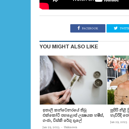
FACEBOOK
TWITT
YOU MIGHT ALSO LIKE
ඉතාලි කන්ටේනරයේ තිබූ
සුපිරි නිළි
එක්‌කෝටි පහළොස්‌ ලක්‍ෂයක හෂීස්‌,
හැවිරිදි 
ගංජා, විස්‌කි රේගු දැලේ
Jan 29, 2023
Jan 29, 2023
-
Unknown