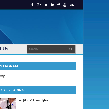
t Us
NSTAGRAM
ing...
OST READING
id$fm< fjkia fjhs