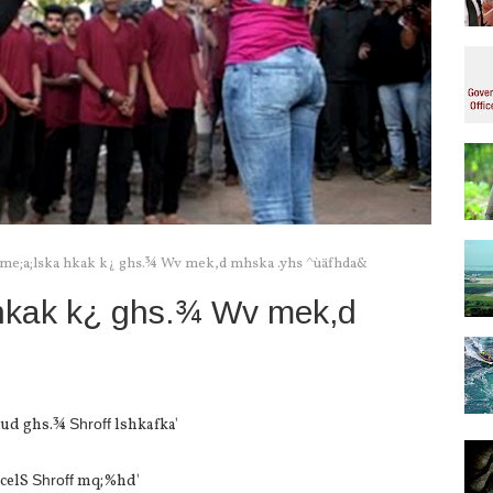
me;a;lska hkak k¿ ghs.¾ Wv mek,d mhska .yhs ^ùäfhda&
hkak k¿ ghs.¾ Wv mek,d
 ;ud ghs.¾
Shroff
lshkafka'
 celS
Shroff
mq;%hd'