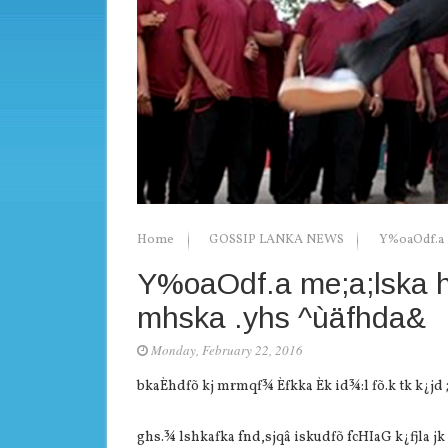
Home
GOSSIP LANKA NEWS
Y%oaOdf.a 
Y%oaOdf.a me;a;lska 
mhska .yhs ^ùäfhda&
Monday, February 22, 2016
bkaÈhdfõ kj mrmqf¾ Èfkka Èk id¾:l fõ.k tk k¿jd
ghs.¾ lshkafka fnd,sjqâ iskudfõ fcHIaG k¿fjla jk