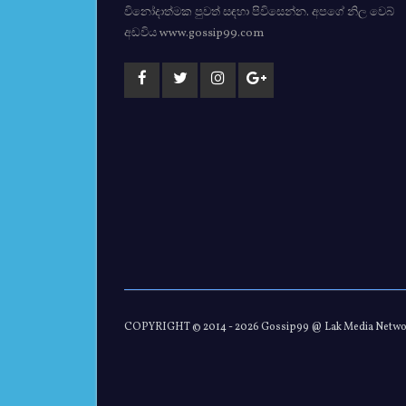
විනෝදාත්මක පුවත් සඳහා පිවිසෙන්න. අපගේ නිල වෙබ්
අඩවිය www.gossip99.com
COPYRIGHT © 2014 -
2026 Gossip99 @ Lak Media Netw