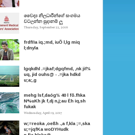
වෛද්‍ය නිලධාරීන්ගේ සංගමය
වටලන්න සුදානම් ලු
Thursday, September 22, 2016
frdfïIa iq.;md, iuÕ l,lg miq
l;dnyla
lgqkdhl .=jkaf;dgqfmd, ,nk jif¾
uq, jid ouhs@ - .=jka hdkd
u;a;,g
mehg lsf,daóg¾ 40 l fõ.fhka
N%uKh jk f,dj n,j;au Èh iq,sh
fukak
Wednesday, April 19, 2017
w;=reoka ,oeßh .,a f,kla ;=,ska
u;=jqfKa woDYHudk
n,fja.hlska@