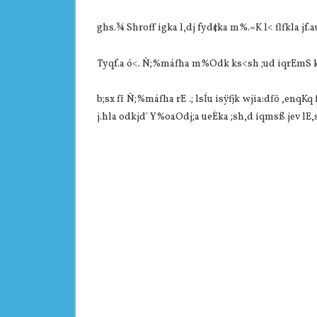
ghs.¾ Shroff igka l,dj fyd¢ka m%.=K l< flfkla jf.
Tyqf.a ó<. Ñ;%máfha m%Odk ks<sh ;ud iqrEmS
b;sx fï Ñ;%máfha rE .; lsÍu isÿfjk wjia:dfõ ,enqKq
j.hla odkjd' Y%oaOdj;a ueÈka ;sh,d iqmsß jev lE,