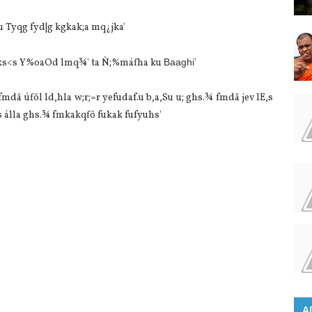
au Tyqg fyd|g kgkak;a mq¿jka'
 ks<s Y%oaOd lmq¾' ta Ñ;%máfha ku
Baaghi
'
 fmdä úfõl ld,hla w;r;=r yefudaf.u b,a,Su u; ghs.¾ fmdä jev lE,s
s álla ghs.¾ fmkakqfõ fukak fufyuhs'
A