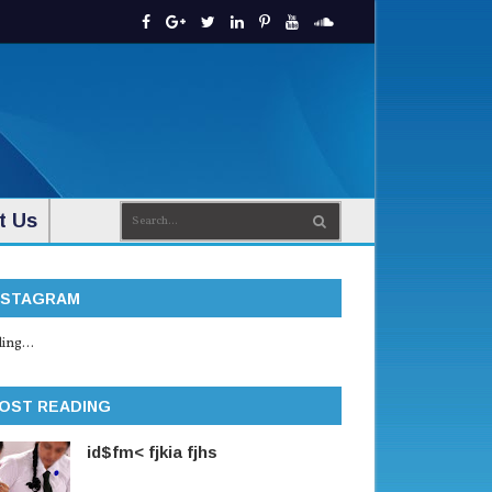
t Us
NSTAGRAM
ing...
OST READING
id$fm< fjkia fjhs