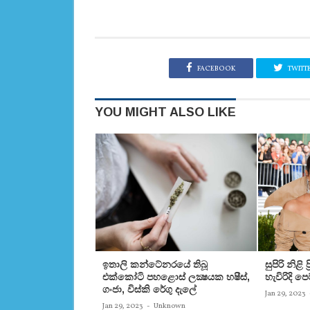
FACEBOOK
TWITT
YOU MIGHT ALSO LIKE
ඉතාලි කන්ටේනරයේ තිබූ
සුපිරි නිළි
එක්‌කෝටි පහළොස්‌ ලක්‍ෂයක හෂීස්‌,
හැවිරිදි 
ගංජා, විස්‌කි රේගු දැලේ
Jan 29, 2023
Jan 29, 2023
-
Unknown