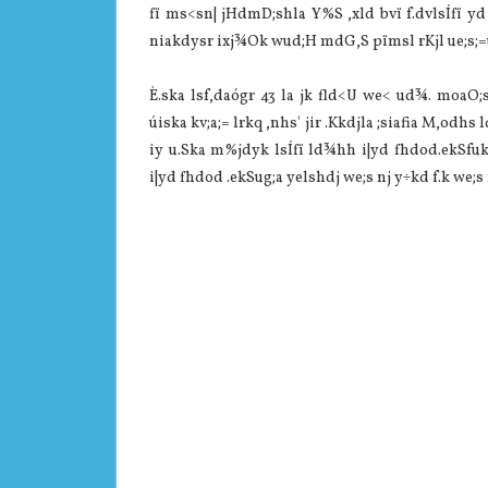
fï ms<sn| jHdmD;shla Y%S ,xld bvï f.dvlsÍfï yd
niakdysr ixj¾Ok wud;H mdG,S pïmsl rKjl ue;s;=u
È.ska lsf,daógr 43 la jk fld<U we< ud¾. moaO;s
úiska kv;a;= lrkq ,nhs' jir .Kkdjla ;siafia M,od
iy u.Ska m%jdyk lsÍfï ld¾hh i|yd fhdod.ekSfuk
i|yd fhdod .ekSug;a yelshdj we;s nj y÷kd f.k we;s 