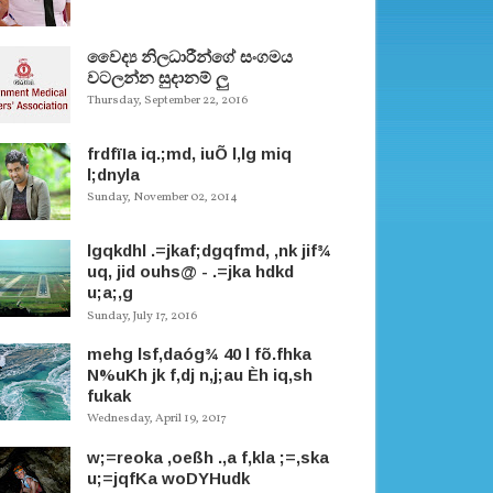
වෛද්‍ය නිලධාරීන්ගේ සංගමය
වටලන්න සුදානම් ලු
Thursday, September 22, 2016
frdfïIa iq.;md, iuÕ l,lg miq
l;dnyla
Sunday, November 02, 2014
lgqkdhl .=jkaf;dgqfmd, ,nk jif¾
uq, jid ouhs@ - .=jka hdkd
u;a;,g
Sunday, July 17, 2016
mehg lsf,daóg¾ 40 l fõ.fhka
N%uKh jk f,dj n,j;au Èh iq,sh
fukak
Wednesday, April 19, 2017
w;=reoka ,oeßh .,a f,kla ;=,ska
u;=jqfKa woDYHudk