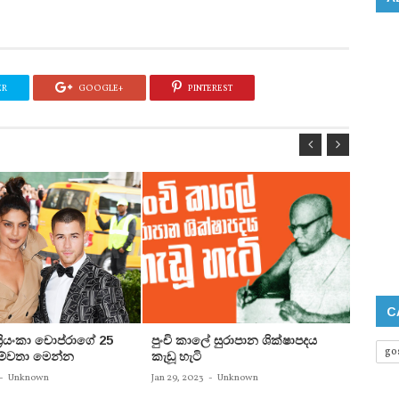
ER
GOOGLE+
PINTEREST
C
 ප්‍රියංකා චොප්රාගේ 25
පුංචි කාලේ සුරාපාන ශික්ෂාපදය
සතුන්
go
පෙම්වතා මෙන්න
කැඩූ හැටි
තිදෙනෙ
බවට පත
-
Unknown
Jan 29, 2023
-
Unknown
Jan 29, 