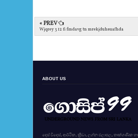
« PREV
Wjqrey 3 12 fi fmdavg tn mrekjduhsuafhda
ABOUT US
දෙස් විදෙස්, ආර්ථික, ක්‍රීඩා, ලග්න ඵලාපල, තාක්ශණික හා