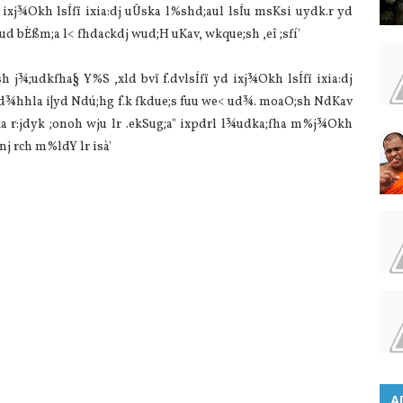
 ixj¾Okh lsÍfï ixia:dj uÛska l%shd;aul lsÍu msKsi uydk.r yd
d bÈßm;a l< fhdackdj wud;H uKav, wkque;sh ,eî ;sfí'
h j¾;udkfha§ Y%S ,xld bvï f.dvlsÍfï yd ixj¾Okh lsÍfï ixia:dj
hs ld¾hhla i|yd Ndú;hg f.k fkdue;s fuu we< ud¾. moaO;sh NdKav
a r:jdyk ;onoh wju lr .ekSug;a" ixpdrl l¾udka;fha m%j¾Okh
nj rch m%ldY lr isà'
A