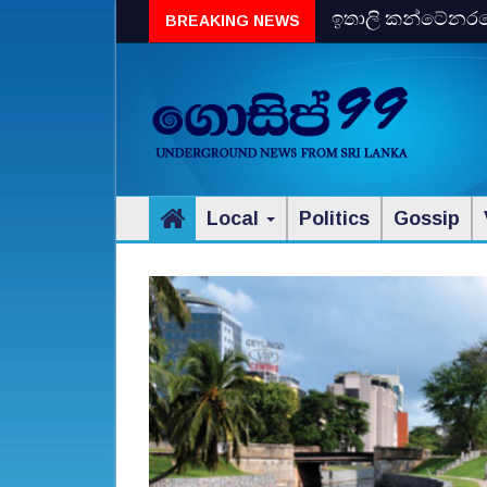
ඉතාලි කන්ටේනරයේ 
BREAKING NEWS
විස්‌කි රේගු දැලේ
Local
Politics
Gossip