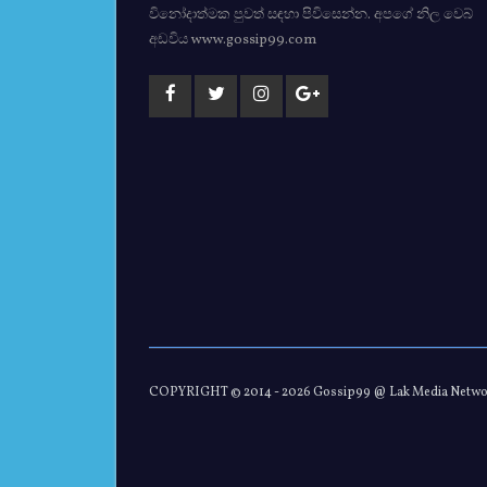
විනෝදාත්මක පුවත් සඳහා පිවිසෙන්න. අපගේ නිල වෙබ්
අඩවිය www.gossip99.com
COPYRIGHT © 2014 -
2026 Gossip99 @ Lak Media Netw