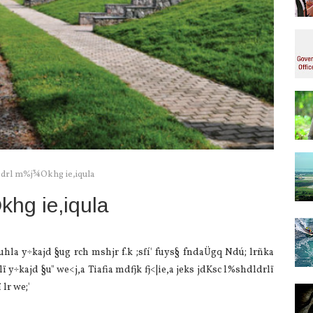
pdrl m%j¾Okhg ie,iqula
khg ie,iqula
hla y÷kajd §ug rch mshjr f.k ;sfí' fuys§ fndaÜgq Ndú; lrñka
y÷kajd §u" we<j,a Tiafia mdfjk fj<|ie,a jeks jdKsc l%shdldrlï
 lr we;'