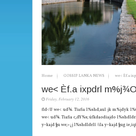
Home
GOSSIP LANKA NEWS
we< Èf.a ix
we< Èf.a ixpdrl m%j¾O
Friday, February 12, 2016
fld<U we< ud¾. Tiafia l%shd;aul jk m%jdyk l%u
we< ud¾. Tiafia c,dY%s; úfkdaodiajdo l%shdldrlï 
y÷kajd §u we;=¿j l%shdldrlï /ila y÷kajd §ug ie,iqï