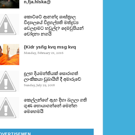
n,fja.hlska@
කොට්ටේ ආනන්ද ශාස්ත‍්‍රාල
විද්‍යාලයේ විදුහල්පති මත්ද්‍රව්‍ය
වෙලදාමට හවුල්ද? දෙමවුපියන්
චෝදනා නගයි
{Kidr ysñg kvq msg kvq
Monday, February 01, 2016
දුලභ දියමන්තියක් සොරාගත්
ලාංකිකයා ඩුබායිහි දී අමාරුවේ
Sunday, July 29, 2018
කෙල්ලන්ගේ ඇඟ දිහා බලලා ගති
ගුණ හොයාගන්නේ මෙන්න
මෙහෙමයි
DVERTISEMEN