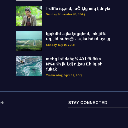
frdfïIa iq.;md, iuÕ l,lg miq l;dnyla
Sunday, November 02, 2014
lgqkdhl .=jkaf;dgqfmd, ,nk jif¾
uq, jid ouhs@ - .=jka hdkd u;a;,g
Sunday, July 17, 2016
mehg lsf,daóg¾ 40 l fõ.fhka
N%uKh jk f,dj n,j;au Èh iq,sh
fukak
Wednesday, April 19, 2017
STAY CONNECTED
ork