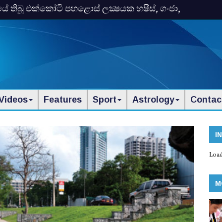
තිබූ එක්‌කෝටි පහළොස්‌ ලක්‍ෂයක හෂීස්‌, ගංජා,
Videos
Features
Sport
Astrology
Contac
I
Load
M