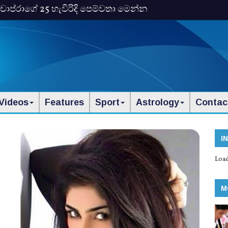
ංකා චොප්රාගේ 25 හැවිරිදි පෙම්වතා මෙන්න
Videos
Features
Sport
Astrology
Contac
I
Load
M