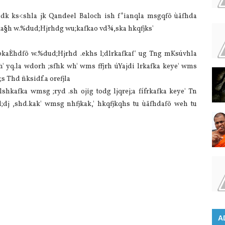
;dk ks<shla jk Qandeel Baloch ish f*ianqla msgqfõ ùäfhda
bka§h w.%dud;Hjrhdg wu;kafkao vd¾,ska hkqfjks'
bkaÈhdfõ w.%dud;Hjrhd .ekhs l;dlrkafka‍f' ug Tng mKsúvhla
' yq.la wdorh ;sfhk wh' wms ffjrh úYajdi lrkafka keye' wms
;s Thd ñksidf.a orefjla
lshkafka wmsg ;ryd .sh ojig todg ljqrej;a fífrkafka keye' Tn
hk l;dj ,shd.kak' wmsg nhfjkak,' hkqfjkqhs tu ùäfhdafõ weh tu
A