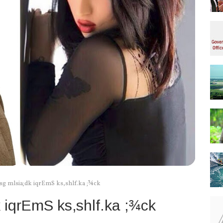
sg mlsia;dk iqrEmS ks,shlf.ka ;¾ck
 iqrEmS ks,shlf.ka ;¾ck