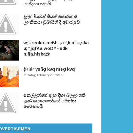
චෝදනා නගයි
දුලභ දියමන්තියක් සොරාගත්
ලාංකිකයා ඩුබායිහි දී අමාරුවේ
w;=reoka ,oeßh .,a f,kla ;=,ska
u;=jqfKa woDYHudk
n,fja.hlska@
{Kidr ysñg kvq msg kvq
Monday, February 01, 2016
කෙල්ලන්ගේ ඇඟ දිහා බලලා ගති
ගුණ හොයාගන්නේ මෙන්න
මෙහෙමයි
DVERTISEMEN