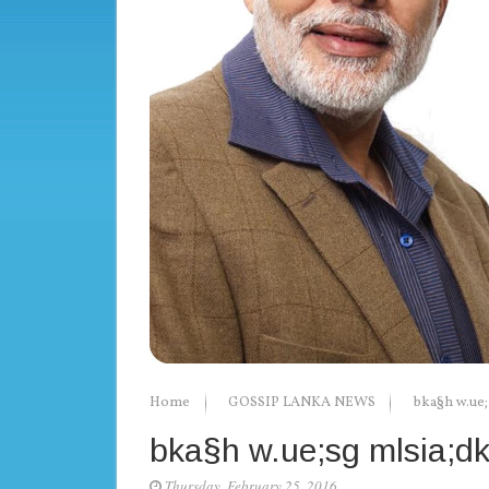
Home
GOSSIP LANKA NEWS
bka§h w.ue;
bka§h w.ue;sg mlsia;dk
Thursday, February 25, 2016