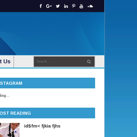
t Us
NSTAGRAM
ing...
OST READING
id$fm< fjkia fjhs