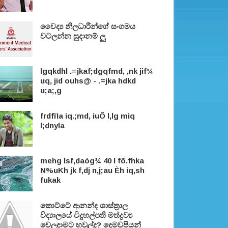
වෛද්‍ය නිලධාරීන්ගේ සංගමය
වටලන්න සුදානම් ලු
lgqkdhl .=jkaf;dgqfmd, ,nk jif¾
uq, jid ouhs@ - .=jka hdkd
u;a;,g
frdfïIa iq.;md, iuÕ l,lg miq
l;dnyla
mehg lsf,daóg¾ 40 l fõ.fhka
N%uKh jk f,dj n,j;au Èh iq,sh
fukak
කොට්ටේ ආනන්ද ශාස්ත‍්‍රාල
විද්‍යාලයේ විදුහල්පති මත්ද්‍රව්‍ය
වෙලදාමට හවුල්ද? දෙමවුපියන්