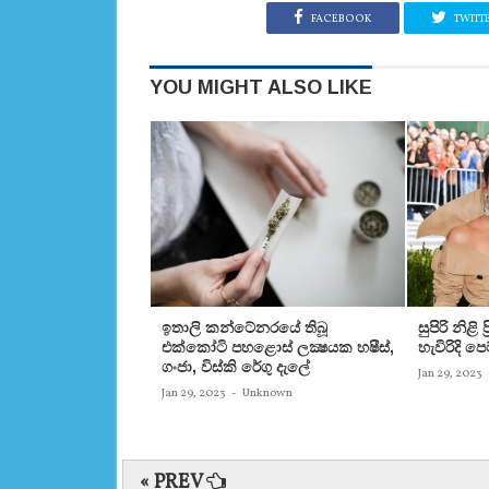
FACEBOOK
TWITT
YOU MIGHT ALSO LIKE
ඉතාලි කන්ටේනරයේ තිබූ
සුපිරි නිළි
එක්‌කෝටි පහළොස්‌ ලක්‍ෂයක හෂීස්‌,
හැවිරිදි 
ගංජා, විස්‌කි රේගු දැලේ
Jan 29, 2023
Jan 29, 2023
-
Unknown
« PREV