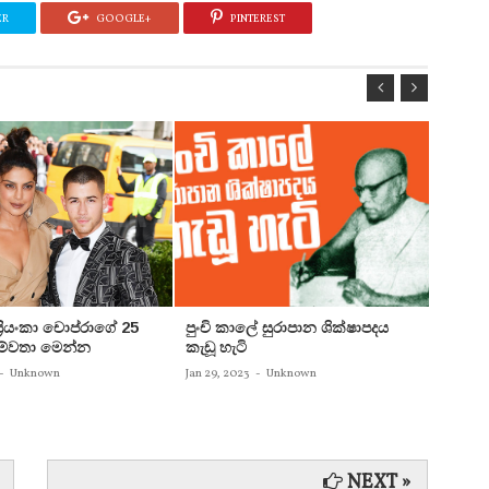
ER
GOOGLE+
PINTEREST
 ප්‍රියංකා චොප්රාගේ 25
පුංචි කාලේ සුරාපාන ශික්ෂාපදය
සතුන්
පෙම්වතා මෙන්න
කැඩූ හැටි
තිදෙනෙ
බවට පත
-
Unknown
Jan 29, 2023
-
Unknown
Jan 29, 
NEXT »