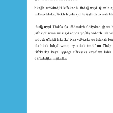
bka§h w.%dud;H kf¾kao% fuda§ uy;d fj; mlsia
mKsúvhlska ;¾ckh lr ;sfnkjd' tu ùäfhdafõ weh 
,fud§ uy;d Thdf.a f;a jHdmdrh fldfyduo @ uu 
;sfnkjd' wms mlsia;dkqfjda yqÛla wdorh lrk wh
wdorh úYajdi lrkafka' b;sx vd¾,ska uu lshkak leu
jf.a bkak lsh,d' wmsj ;ry.iaikak tmd ' uu Thdg 
fífrkafk;a keye' ljqrej;a fífrkafka keye' uu ls
ùäfhdafjka mjikafka'