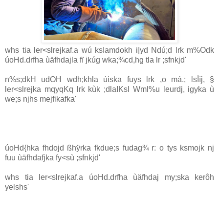
whs tia ler<slrejkaf.a wú ksIamdokh i|yd Ndú;d lrk m%Odk
úoHd.drfha ùäfhdajla fï jkúg wka;¾cd,hg tla lr ;sfnkjd'
n%s;dkH udOH wdh;khla úiska fuys lrk ,o má.; lsÍïj, §
ler<slrejka mqyqKq lrk kùk ;dlaIKsl Wml%u leurdj, igyka ù
we;s njhs mejfikafka'
úoHd{hka fhdojd ßhÿrka fkdue;s fudag¾ r: o tys ksmojk nj
fuu ùäfhdafjka fy<sù ;sfnkjd'
whs tia ler<slrejkaf.a úoHd.drfha ùäfhdaj my;ska kerôh
yelshs'