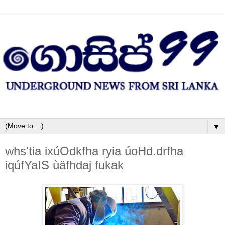
▼
whs'tia ixúOdkfha ryia úoHd.drfha
iqúfYaIS ùäfhdaj fukak