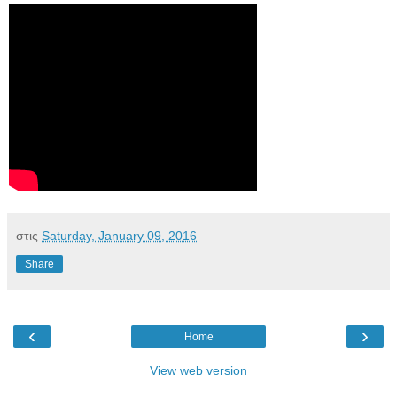
στις
Saturday, January 09, 2016
Share
‹
›
Home
View web version