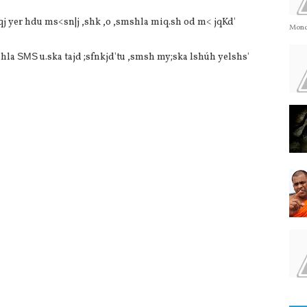
qj yer hdu ms<sn|j ,shk ,o ,smshla miq.sh od m< jqKd'
Monda
shla
SMS
u.ska tajd ;sfnkjd'tu ,smsh my;ska lshúh yelshs'