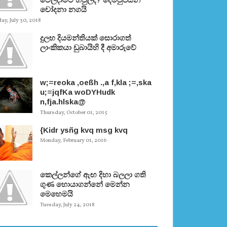
චෝදනා නගයි
y, July 30, 2018
දුලභ දියමන්තියක් සොරාගත්
ලාංකිකයා ඩුබායිහි දී අමාරුවේ
w;=reoka ,oeßh .,a f,kla ;=,ska
u;=jqfKa woDYHudk
n,fja.hlska@
Thursday, October 01, 2015
{Kidr ysñg kvq msg kvq
Monday, February 01, 2016
කෙල්ලන්ගේ ඇඟ දිහා බලලා ගති
ගුණ හොයාගන්නේ මෙන්න
මෙහෙමයි
Tuesday, July 24, 2018