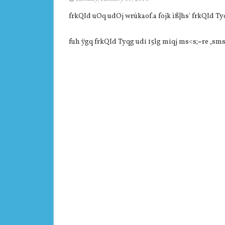
frkQId uOq udOj wrúkaof.a fojk ìß|hs' frkQId Ty
fuh ÿgq frkQId Tyqg udi 15lg miqj ms<s;=re ,sm