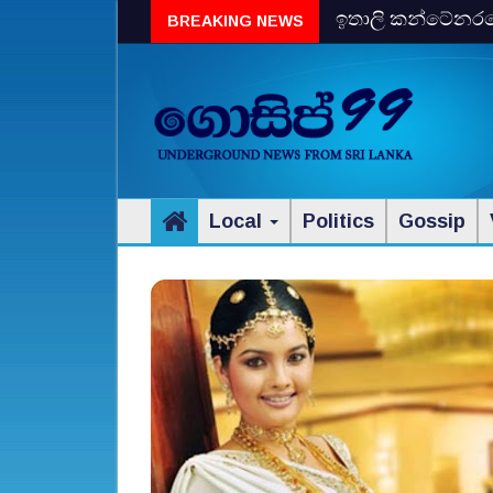
ඉතාලි කන්ටේනරයේ 
BREAKING NEWS
විස්‌කි රේගු දැලේ
Local
Politics
Gossip