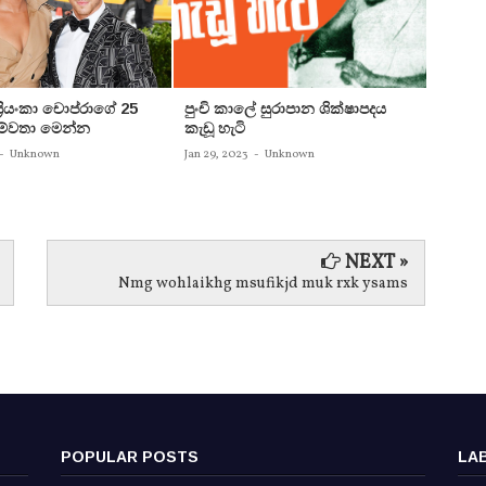
 ප්‍රියංකා චොප්රාගේ 25
පුංචි කාලේ සුරාපාන ශික්ෂාපදය
සතුන්
පෙම්වතා මෙන්න
කැඩූ හැටි
තිදෙනෙ
බවට පත
-
Unknown
Jan 29, 2023
-
Unknown
Jan 29, 
NEXT »
Nmg wohlaikhg msufikjd muk rxk ysams
POPULAR POSTS
LA