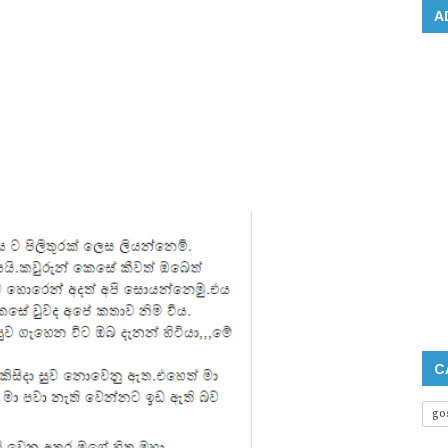
A
C
go