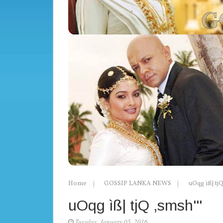
Home
GOSSIP LANKA NEWS
uOqg ìß| tjQ
uOqg ìß| tjQ ,smsh'''
Tuesday, January 05, 2016