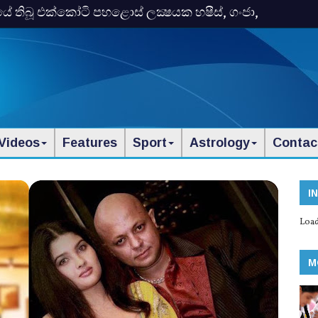
තිබූ එක්‌කෝටි පහළොස්‌ ලක්‍ෂයක හෂීස්‌, ගංජා,
Videos
Features
Sport
Astrology
Contac
I
Load
M