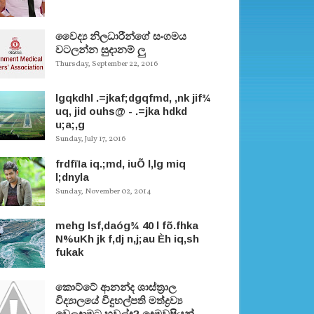
වෛද්‍ය නිලධාරීන්ගේ සංගමය
වටලන්න සුදානම් ලු
Thursday, September 22, 2016
lgqkdhl .=jkaf;dgqfmd, ,nk jif¾
uq, jid ouhs@ - .=jka hdkd
u;a;,g
Sunday, July 17, 2016
frdfïIa iq.;md, iuÕ l,lg miq
l;dnyla
Sunday, November 02, 2014
mehg lsf,daóg¾ 40 l fõ.fhka
N%uKh jk f,dj n,j;au Èh iq,sh
fukak
කොට්ටේ ආනන්ද ශාස්ත‍්‍රාල
විද්‍යාලයේ විදුහල්පති මත්ද්‍රව්‍ය
වෙලදාමට හවුල්ද? දෙමවුපියන්