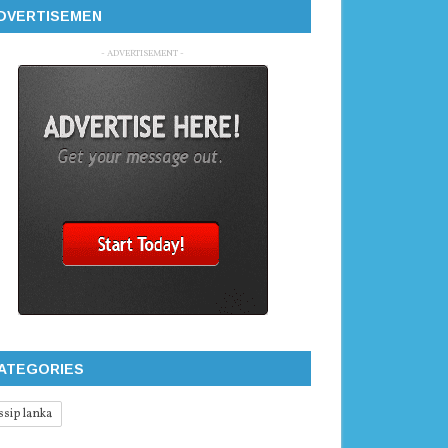
DVERTISEMEN
- ADVERTISEMENT -
ATEGORIES
ssip lanka