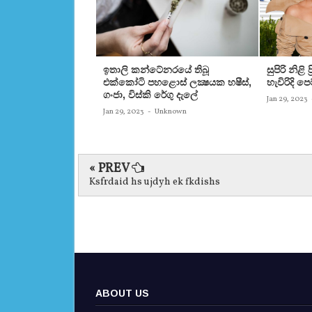
ඉතාලි කන්ටේනරයේ තිබූ
සුපිරි නිළි
එක්‌කෝටි පහළොස්‌ ලක්‍ෂයක හෂීස්‌,
හැවිරිදි 
ගංජා, විස්‌කි රේගු දැලේ
Jan 29, 2023
Jan 29, 2023
-
Unknown
« PREV
Ksfrdaid hs ujdyh ek fkdishs
ABOUT US