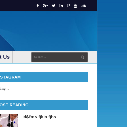
t Us
NSTAGRAM
ing...
OST READING
id$fm< fjkia fjhs