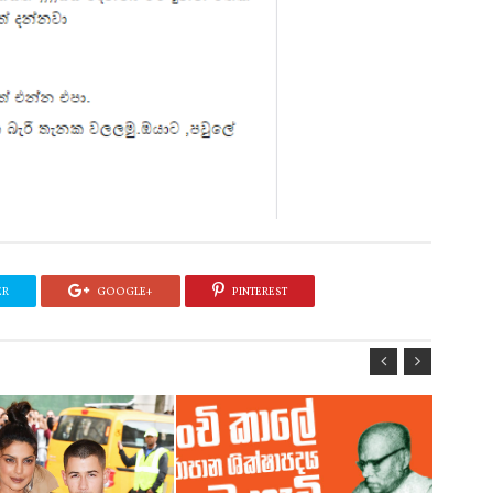
ER
GOOGLE+
PINTEREST