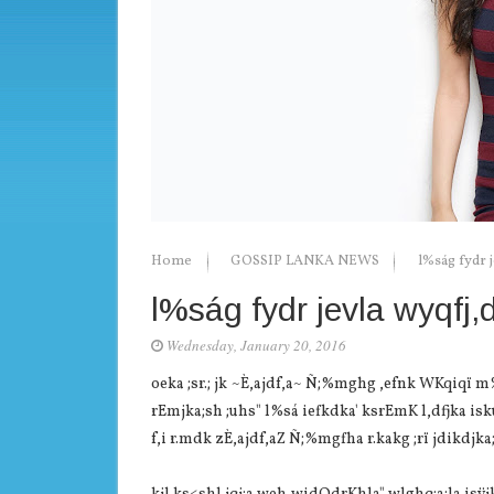
Home
GOSSIP LANKA NEWS
l%ság fydr j
l%ság fydr jevla wyqfj,
Wednesday, January 20, 2016
oeka ;sr.; jk ~È,ajdf,a~ Ñ;%mghg ,efnk WKqiqï m%;s
rEmjka;sh ;uhs" l%sá iefkdka' ksrEmK l,dfjka isku
f,i r.mdk zÈ,ajdf,aZ Ñ;%mgfha r.kakg ;rï jdikdjka;