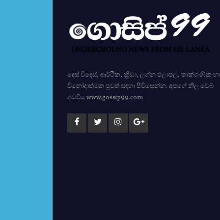
දෙස් විදෙස්, ආර්ථික, ක්‍රීඩා, ලග්න ඵලාපල, තාක්ශණික හා
විනෝදාත්මක පුවත් සඳහා පිවිසෙන්න. අපගේ නිල වෙබ්
අඩවිය www.gossip99.com