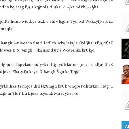
 úg Bg tfrys jkakg melsf,kafka keye' l%sá" uE;l§ tjeks wlghq;=
dhs kqjr isg È,a,s kqjr olajd .uka l< .=jka hdkh ;=<§hs'
jqfKa hdno wiqfkys isák u.shl= fj;ghs' Tyq b;d Wkkaÿfjka ;uka
 fmkqKd'
Ñ;%mgh l=ulaoehs úmrï l<d' th wka lsisjla fkdfjhs' zÈ,ajdf,aZ
r we;s fï Ñ;%mgh .=jka u.shd uy;a Wcdrefjka krUkjd'
shdg ;uka ljqrekaoehs y÷kajd § fydfrka msgm;a l< zÈ,ajdf,aZ
a joka .Kka .;af;a keye' Ñ;%mgh È.gu ke/Uqjd'
x.u ÿrl:kfhka ta mqoa.,hd Ñ;%mgh krUk whqre PdhdrEm .;fldg ;u
O;ajh m%ldY flfrk joka lsysmhl=;a igyka l<d'
A