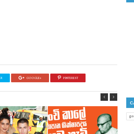
ER
GOOGLE+
PINTEREST
C
go