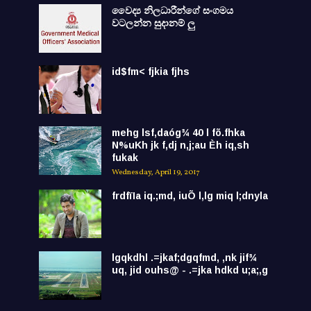
වෛද්‍ය නිලධාරීන්ගේ සංගමය
වටලන්න සුදානම් ලු
id$fm< fjkia fjhs
mehg lsf,daóg¾ 40 l fõ.fhka
N%uKh jk f,dj n,j;au Èh iq,sh
fukak
Wednesday, April 19, 2017
frdfïIa iq.;md, iuÕ l,lg miq l;dnyla
lgqkdhl .=jkaf;dgqfmd, ,nk jif¾
uq, jid ouhs@ - .=jka hdkd u;a;,g