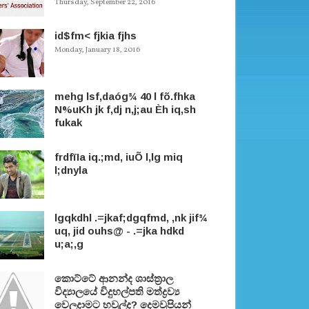
Thursday, September 22, 2016
id$fm< fjkia fjhs
Monday, January 18, 2016
mehg lsf,daóg¾ 40 l fõ.fhka
N%uKh jk f,dj n,j;au Èh iq,sh
fukak
frdfïIa iq.;md, iuÕ l,lg miq
l;dnyla
lgqkdhl .=jkaf;dgqfmd, ,nk jif¾
uq, jid ouhs@ - .=jka hdkd
u;a;,g
කොට්ටේ ආනන්ද ශාස්ත‍්‍රාල
විද්‍යාලයේ විදුහල්පති මත්ද්‍රව්‍ය
වෙලදාමට හවුල්ද? දෙමවුපියන්