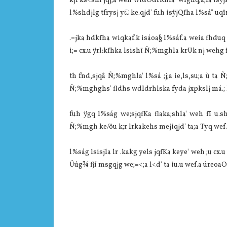
kjl ks<shl jqj;a weh widOdrKhla" wlghq;a;la isÿjk
l%shdjlg tfrysj yඬ ke.qjd' fuh isÿjQfha l%sá" uqïn
.=jka hdkfha wiqkaf.k isáoa§ l%sáf.a weia fhduq 
i;= cx.u ÿrl:kfhka lsishï Ñ;%mghla krUk nj wehg
th fnd,sjqâ Ñ;%mghla' l%sá ;j;a ie,ls,su;a ù ta 
Ñ;%mghghs' fldhs wdldrhlska fyda jxpkslj má.; l
fuh ÿgq l%ság we;sjqfKa flaka;shla' weh fï u.
Ñ;%mgh ke/öu k;r lrkakehs mejiqjd' ta;a Tyq wef.
l%ság lsisjla lr .kakg yels jqfKa keye' weh ;u c
Üúg¾ fjí msgqjg we;=<;a l<d' ta iu.u wef.a úreoa