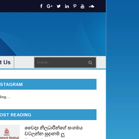
t Us
NSTAGRAM
ing...
OST READING
වෛද්‍ය නිලධාරීන්ගේ සංගමය
වටලන්න සුදානම් ලු