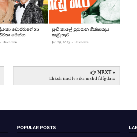
 ප්‍රියංකා චොප්රාගේ 25
පුංචි කාලේ සුරාපාන ශික්ෂාපදය
සතුන්
පෙම්වතා මෙන්න
කැඩූ හැටි
තිදෙනෙ
බවට පත
-
Unknown
Jan 29, 2023
-
Unknown
Jan 29, 
NEXT »
Ehksh imd le sika mshd fdfgdaia
POPULAR POSTS
LA