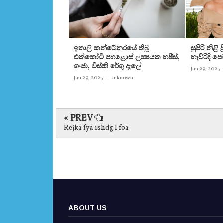
ඉතාලි කන්ටේනරයේ තිබූ
සුපිරි නිළි
එක්‌කෝටි පහළොස්‌ ලක්‍ෂයක හෂීස්‌,
හැවිරිදි 
ගංජා, විස්‌කි රේගු දැලේ
Jan 29, 2023
Jan 29, 2023
-
Unknown
« PREV
Rejka fya ishdg l foa
ABOUT US