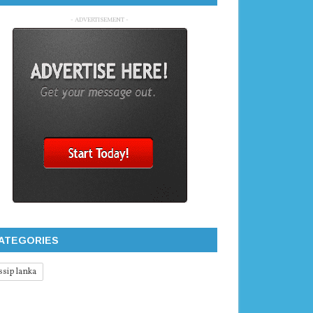
- ADVERTISEMENT -
ATEGORIES
ssip lanka