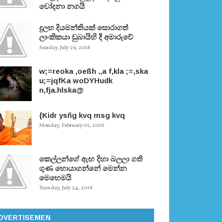
චෝදනා නගයි
දුලභ දියමන්තියක් සොරාගත්
ලාංකිකයා ඩුබායිහි දී අමාරුවේ
Sunday, July 29, 2018
w;=reoka ,oeßh .,a f,kla ;=,ska
u;=jqfKa woDYHudk
n,fja.hlska@
{Kidr ysñg kvq msg kvq
Monday, February 01, 2016
කෙල්ලන්ගේ ඇඟ දිහා බලලා ගති
ගුණ හොයාගන්නේ මෙන්න
මෙහෙමයි
Tuesday, July 24, 2018
DVERTISEMEN