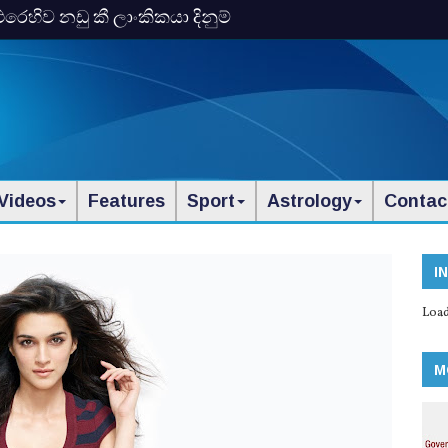
රෙහිව නඩු කී ලාංකිකයා දිනුම්
Videos
Features
Sport
Astrology
Contac
I
Load
M