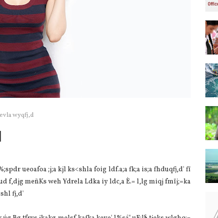
evla wyqfj,d
d
pdr ueoafoa ;j;a kjl ks<shla foig ldf.a;a fk;a is;a fhduqfj,d' fï
d ‍f,djg meñKs weh Ydrela Ldka iy ldc,a È.= l,lg miqj fmïj;=ka
shl fj,d'