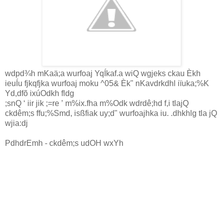
wdpd¾h mKaä;a wurfoaj YqÍkaf.a wiQ wgjeks ckau Èkh
ieuÍu fjkqfjka wurfoaj moku ^05& Èk" nKavdrkdhl iïuka;%K
Yd,dfõ ixúOdkh fldg
;snQ
‘
iir jik ;=re
’
m%ix.fha m%Odk wdrdê;hd f,i tlajQ
ckdêm;s ffu;%Smd, isßfiak uy;d" wurfoajhka iu. .dhkhlg tla jQ
wjia:dj
PdhdrEmh - ckdêm;s udOH wxYh