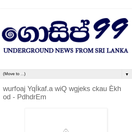
▼
wurfoaj YqÍkaf.a wiQ wgjeks ckau Èkh
od - PdhdrEm