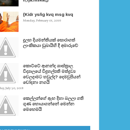
{Kidr ysñg kvq msg kvq
Monday, February 01, 2016
දුලභ දියමන්තියක් සොරාගත්
ලාංකිකයා ඩුබායිහි දී අමාරුවේ
කොට්ටේ ආනන්ද ශාස්ත‍්‍රාල
විද්‍යාලයේ විදුහල්පති මත්ද්‍රව්‍ය
වෙලදාමට හවුල්ද? දෙමවුපියන්
චෝදනා නගයි
y, July 30, 2018
කෙල්ලන්ගේ ඇඟ දිහා බලලා ගති
ගුණ හොයාගන්නේ මෙන්න
මෙහෙමයි