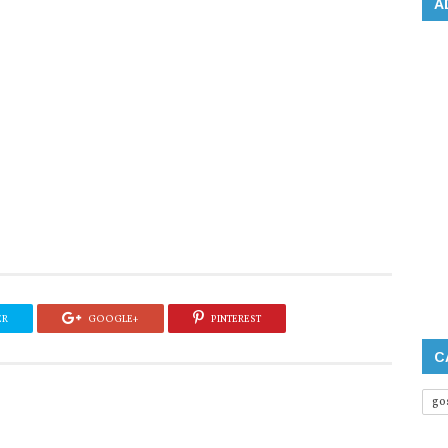
A
ER
GOOGLE+
PINTEREST
C
go