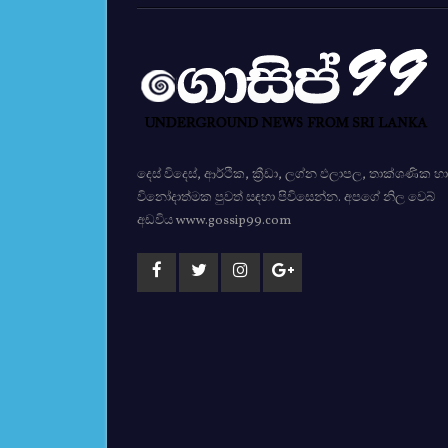
දෙස් විදෙස්, ආර්ථික, ක්‍රීඩා, ලග්න ඵලාපල, තාක්ශණික හා
විනෝදාත්මක පුවත් සඳහා පිවිසෙන්න. අපගේ නිල වෙබ්
අඩවිය www.gossip99.com