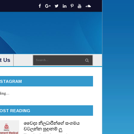
t Us
NSTAGRAM
ing...
OST READING
වෛද්‍ය නිලධාරීන්ගේ සංගමය
වටලන්න සුදානම් ලු