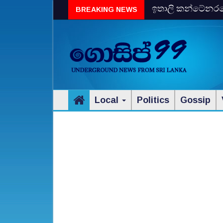
ඉතාලි කන්ටේනරයේ 
BREAKING NEWS
විස්‌කි රේගු දැලේ
Local
Politics
Gossip