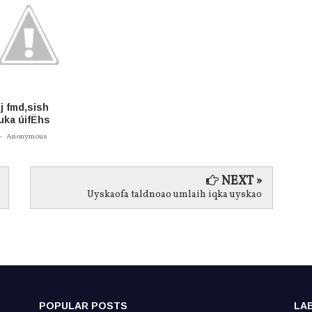
Æj fmd,sish
uka úifËhs
-
Anonymous
NEXT »
Uyskaofa taldnoao umlaih iqka uyskao
POPULAR POSTS
LA