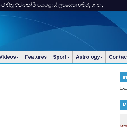
තිබූ එක්‌කෝටි පහළොස්‌ ලක්‍ෂයක හෂීස්‌, ගංජා,
Videos
Features
Sport
Astrology
Contac
I
Load
M