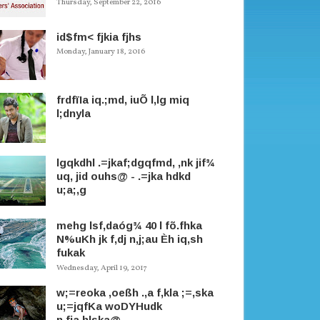
Thursday, September 22, 2016
id$fm< fjkia fjhs
Monday, January 18, 2016
frdfïIa iq.;md, iuÕ l,lg miq
l;dnyla
lgqkdhl .=jkaf;dgqfmd, ,nk jif¾
uq, jid ouhs@ - .=jka hdkd
u;a;,g
mehg lsf,daóg¾ 40 l fõ.fhka
N%uKh jk f,dj n,j;au Èh iq,sh
fukak
Wednesday, April 19, 2017
w;=reoka ,oeßh .,a f,kla ;=,ska
u;=jqfKa woDYHudk
n,fja.hlska@