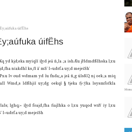
eÈy;aúfuka úifËhs
Èy;aúfuka úifËhs
q yd kjd;eka myiqlï i|yd jeä ñ,la .;a ishÆu jHdmdßlhska l;r.u
ajd,fha niakdhl ks,fï ã' mS' l=udrf.a uy;d mejeiSh'
, Px.u lv oud wdmam yd îu fnda;,a jeä ñ,g úlsKQ nj oek.;a miq
Il Wmd,s ldßhjiï uy;dg oekqï § tjeka fj<ÿka lsysmfofkla
Monda
Is; lghq;= i|yd foajd,fha fiajlhka o l;r.u yuqod wxY iy l;r.u
S' l=udrf.a uy;d mejeiSh