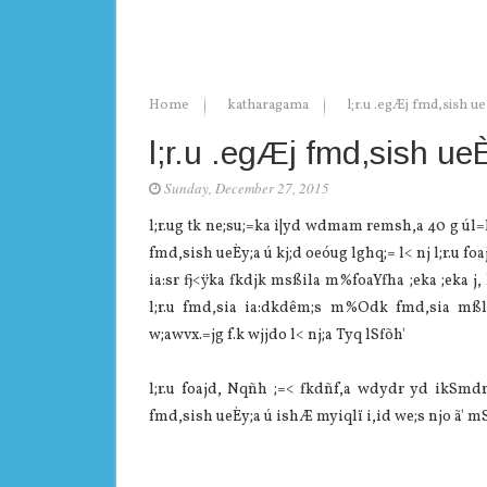
Home
katharagama
l;r.u .egÆj fmd,sish u
l;r.u .egÆj fmd,sish ue
Sunday, December 27, 2015
l;r.ug tk ne;su;=ka i|yd wdmam remsh,a 40 g úl=K
fmd,sish ueÈy;a ú kj;d oeóug lghq;= l< nj l;r.u fo
ia:sr fj<ÿka fkdjk msßila m%foaYfha ;eka ;eka j
l;r.u fmd,sia ia:dkdêm;s m%Odk fmd,sia mßla
w;awvx.=jg f.k wjjdo l< nj;a Tyq lSfõh'
l;r.u foajd, Nqñh ;=< fkdñf,a wdydr yd ikSmdrla
fmd,sish ueÈy;a ú ishÆ myiqlï i,id we;s njo ã' m