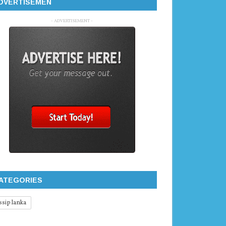
DVERTISEMEN
- ADVERTISEMENT -
ATEGORIES
ssip lanka