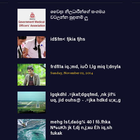
වෛද්‍ය නිලධාරීන්ගේ සංගමය
වටලන්න සුදානම් ලු
id$fm< fjkia fjhs
frdfïIa iq.;md, iuÕ l,lg miq l;dnyla
Sunday, November 02, 2014
lgqkdhl .=jkaf;dgqfmd, ,nk jif¾
uq, jid ouhs@ - .=jka hdkd u;a;,g
mehg lsf,daóg¾ 40 l fõ.fhka
N%uKh jk f,dj n,j;au Èh iq,sh
fukak