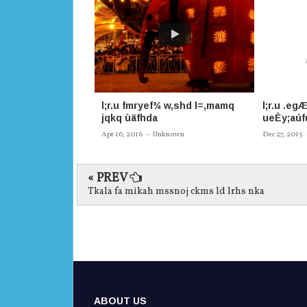
l;r.u fmryef¾ w,shd l=,mamq
l;r.u .eg
jqkq ùäfhda
ueÈy;aúf
Apr 16, 2016
-
Unknown
Dec 27, 2015
« PREV
Tkala fa mikah mssnoj ckms ld lrhs nka
ABOUT US