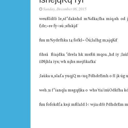
Sunday, December 06, 2015
weußldfõ le,sf*dakshd m%dka;fha miq.sh od jd¾
f;dr;=re fy<sù ;sfnkjd'
fuu m%ydrfhka 14 fofkl= Ôú;laIhg m;ajqKd'
fihsâ ßiajdka *drela hk msßñ mqoa.,hd iy ;Iaù
iïNjhla iys; wh njhs mejfikafka'
;Iaùka u,slaf.a yuqjQ m<uq PdhdrEmh o fï jk úg ud
weh ;u f*ianqla msgqfjka o whs'tia'ixúOdkfha k
fuu fofokdf.a ksji mßlaId l< wjia:dfõ PdhdrEm my