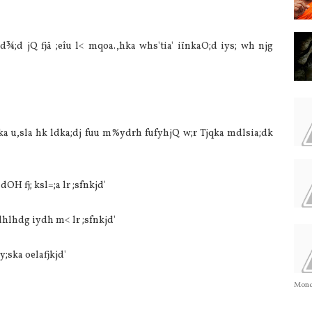
;d jQ fjä ;eîu l< mqoa.,hka whs'tia' iïnkaO;d iys; wh njg
ka u,sla hk ldka;dj fuu m%ydrh fufyhjQ w;r Tjqka mdlsia;dk
OH fj; ksl=;a lr ;sfnkjd'
dhlhdg iydh m< lr ;sfnkjd'
;ska oelafjkjd'
Monda