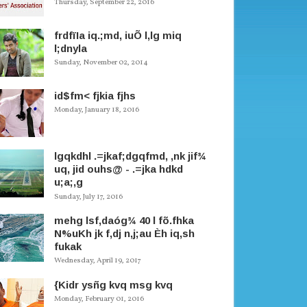
Thursday, September 22, 2016
frdfïIa iq.;md, iuÕ l,lg miq
l;dnyla
Sunday, November 02, 2014
id$fm< fjkia fjhs
Monday, January 18, 2016
lgqkdhl .=jkaf;dgqfmd, ,nk jif¾
uq, jid ouhs@ - .=jka hdkd
u;a;,g
Sunday, July 17, 2016
mehg lsf,daóg¾ 40 l fõ.fhka
N%uKh jk f,dj n,j;au Èh iq,sh
fukak
Wednesday, April 19, 2017
{Kidr ysñg kvq msg kvq
Monday, February 01, 2016