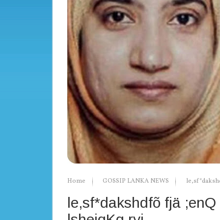
Home
GOSSIP LANKA NEWS
le,sf*dakshd
le,sf*dakshdfõ fjä ;enQ
lshejqKq ryi