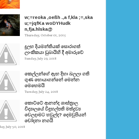
w;=reoka ,oeßh .,a f,kla ;=,ska
u;=jqfKa woDYHudk
n,fja.hlska@
Thursday, October 01, 2015
දුලභ දියමන්තියක් සොරාගත්
ලාංකිකයා ඩුබායිහි දී අමාරුවේ
Sunday, July 29, 2018
කෙල්ලන්ගේ ඇඟ දිහා බලලා ගති
ගුණ හොයාගන්නේ මෙන්න
මෙහෙමයි
Tuesday, July 24, 2018
කොට්ටේ ආනන්ද ශාස්ත‍්‍රාල
විද්‍යාලයේ විදුහල්පති මත්ද්‍රව්‍ය
වෙලදාමට හවුල්ද? දෙමවුපියන්
චෝදනා නගයි
y, July 30, 2018