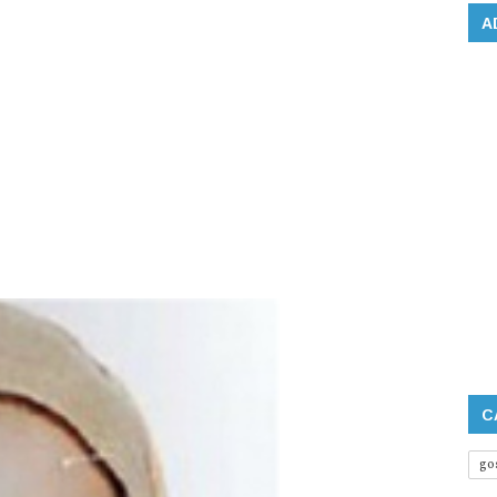
A
C
go