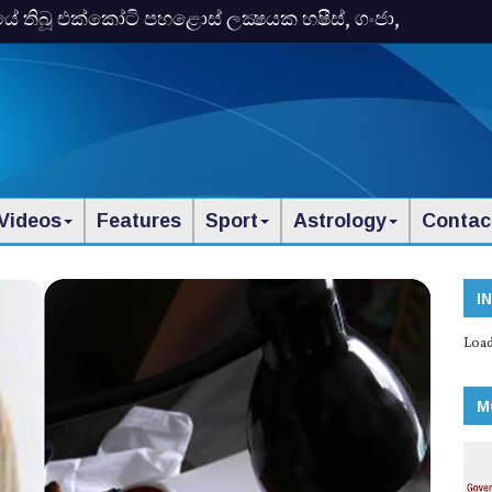
තිබූ එක්‌කෝටි පහළොස්‌ ලක්‍ෂයක හෂීස්‌, ගංජා,
Videos
Features
Sport
Astrology
Contac
I
Load
M