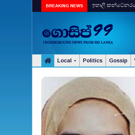
ඉතාලි කන්ටේනරයේ 
BREAKING NEWS
විස්‌කි රේගු දැලේ
Local
Politics
Gossip