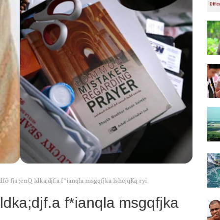
fõ fjä ;enQ ldka;djf.a f*ianqla msgqfjka lshejqKq ryi
 ldka;djf.a f*ianqla msgqfjka