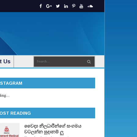
t Us
NSTAGRAM
ing...
OST READING
වෛද්‍ය නිලධාරීන්ගේ සංගමය
වටලන්න සුදානම් ලු