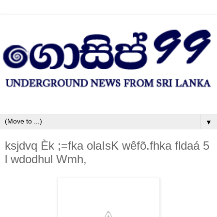
▼
ksjdvq Èk ;=fka ola‍IsK wêfõ.fhka fldaá 5
l wdodhul Wmh,