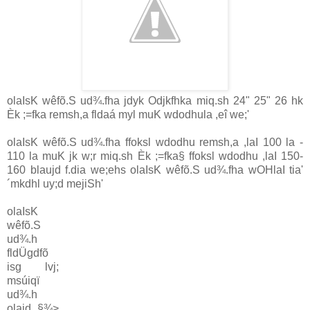
ola‍IsK wêfõ.S ud¾.fha jdyk Odjkfhka miq.sh 24" 25" 26 hk
Èk ;=fka remsh,a fldaá myl muK wdodhula‌ ,eî we;'
ola‍IsK wêfõ.S ud¾.fha ffoksl wdodhu remsh,a ,la‍I 100 la‌ -
110 la‌ muK jk w;r miq.sh Èk ;=fka§ ffoksl wdodhu ,la‍I 150-
160 bla‌ujd f.dia‌ we;ehs ola‍IsK wêfõ.S ud¾.fha wOHla‍I tia‌'
´mkdhl uy;d mejiSh'
ola‍IsK
wêfõ.S
ud¾.h
fldÜ‌gdfõ
isg lvj;
msúiqï
ud¾.h
ola‌jd §¾>