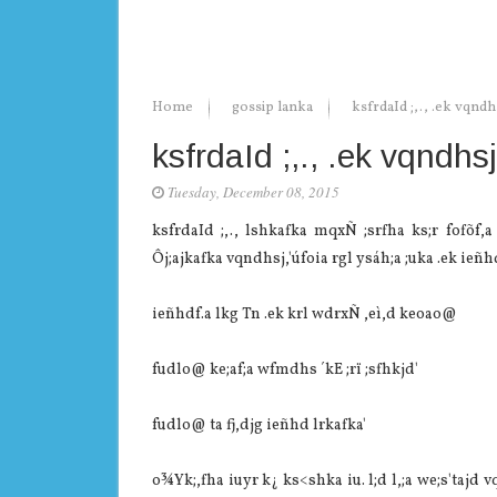
Home
gossip lanka
ksfrdaId ;,., .ek vqndh
ksfrdaId ;,., .ek vqndhsj
Tuesday, December 08, 2015
ksfrdaId ;,., lshkafka mqxÑ ;srfha ks;r fofõf
Ôj;ajkafka vqndhsj,'úfoia rgl ysáh;a ;uka .ek ie
ieñhdf.a lkg Tn .ek krl wdrxÑ ,eì,d keoao@
fudlo@ ke;af;a wfmdhs ´kE ;rï ;sfhkjd'
fudlo@ ta fj,djg ieñhd lrkafka'
o¾Yk;,fha iuyr k¿ ks<shka iu. l;d l,;a we;s'tajd 