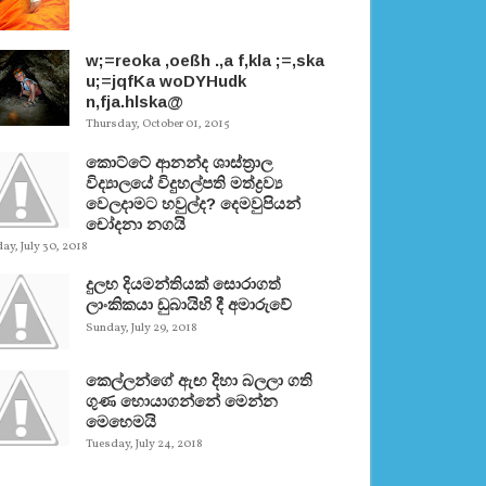
w;=reoka ,oeßh .,a f,kla ;=,ska
u;=jqfKa woDYHudk
n,fja.hlska@
Thursday, October 01, 2015
කොට්ටේ ආනන්ද ශාස්ත‍්‍රාල
විද්‍යාලයේ විදුහල්පති මත්ද්‍රව්‍ය
වෙලදාමට හවුල්ද? දෙමවුපියන්
චෝදනා නගයි
y, July 30, 2018
දුලභ දියමන්තියක් සොරාගත්
ලාංකිකයා ඩුබායිහි දී අමාරුවේ
Sunday, July 29, 2018
කෙල්ලන්ගේ ඇඟ දිහා බලලා ගති
ගුණ හොයාගන්නේ මෙන්න
මෙහෙමයි
Tuesday, July 24, 2018