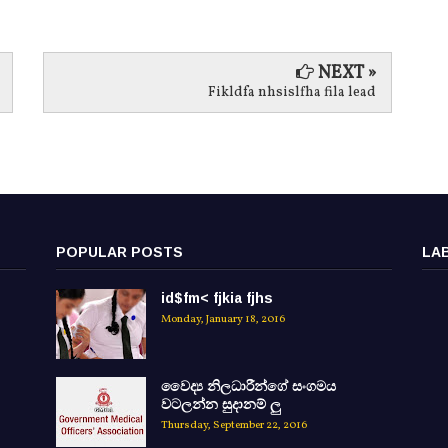
NEXT »
Fikldfa nhsislfha fila lead
POPULAR POSTS
LA
id$fm< fjkia fjhs
Monday, January 18, 2016
වෛද්‍ය නිලධාරීන්ගේ සංගමය
වටලන්න සුදානම් ලු
Thursday, September 22, 2016