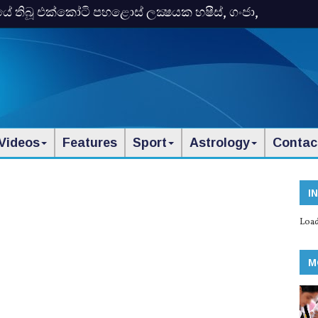
තිබූ එක්‌කෝටි පහළොස්‌ ලක්‍ෂයක හෂීස්‌, ගංජා,
Videos
Features
Sport
Astrology
Contac
I
Load
M