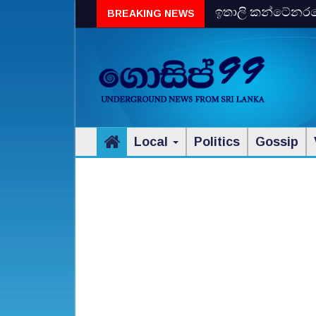
ඉතාලි කන්ටේනරයේ 
BREAKING NEWS
විස්‌කි රේගු දැලේ
Local
Politics
Gossip