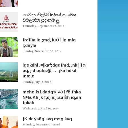
වෛද්‍ය නිලධාරීන්ගේ සංගමය
වටලන්න සුදානම් ලු
Thursday, September 22, 2016
frdfïIa iq.;md, iuÕ l,lg miq
l;dnyla
Sunday, November 02, 2014
lgqkdhl .=jkaf;dgqfmd, ,nk jif¾
uq, jid ouhs@ - .=jka hdkd
u;a;,g
Sunday, July 17, 2016
mehg lsf,daóg¾ 40 l fõ.fhka
N%uKh jk f,dj n,j;au Èh iq,sh
fukak
Wednesday, April 19, 2017
{Kidr ysñg kvq msg kvq
Monday, February 01, 2016