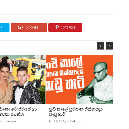
ER
GOOGLE+
PINTEREST
 ප්‍රියංකා චොප්රාගේ 25
පුංචි කාලේ සුරාපාන ශික්ෂාපදය
සතුන්
පෙම්වතා මෙන්න
කැඩූ හැටි
තිදෙනෙ
බවට පත
-
Unknown
Jan 29, 2023
-
Unknown
Jan 29, 