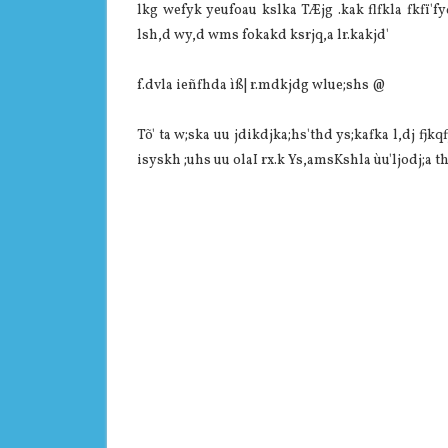
lkg wefyk yeufoau kslka TÆjg .kak flfkla fkfï'f
lsh,d wy,d wms fokakd ksrjq,a lr.kakjd'
f.dvla ieñfhda ìß| r.mdkjdg wlue;shs @
Tõ' ta w;ska uu jdikdjka;hs'thd ys;kafka l,dj fjk
isyskh ;uhs uu olaI rx.k Ys,amsKshla ùu'ljodj;a t