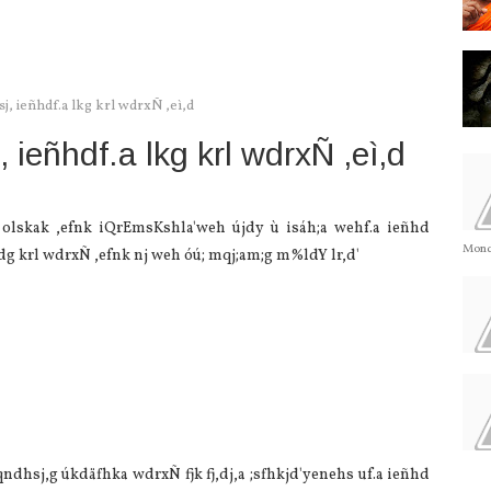
sj, ieñhdf.a lkg krl wdrxÑ ,eì,d
, ieñhdf.a lkg krl wdrxÑ ,eì,d
,a olskak ,efnk iQrEmsKshla'weh újdy ù isáh;a wehf.a ieñhd
Monda
ñhdg krl wdrxÑ ,efnk nj weh óú; mqj;am;g m%ldY lr,d'
vqndhsj,g úkdäfhka wdrxÑ fjk fj,dj,a ;sfhkjd'yenehs uf.a ieñhd