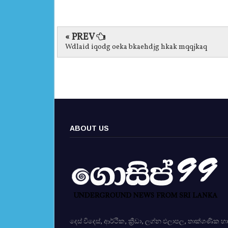
« PREV
Wdlaid iqodg oeka bkaehdjg hkak mqqjkaq
ABOUT US
දෙස් විදෙස්, ආර්ථික, ක්‍රීඩා, ලග්න ඵලාපල, තාක්ශණික හා