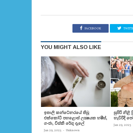
FACEBOOK
TWITT
YOU MIGHT ALSO LIKE
ඉතාලි කන්ටේනරයේ තිබූ
සුපිරි නිළි
එක්‌කෝටි පහළොස්‌ ලක්‍ෂයක හෂීස්‌,
හැවිරිදි 
ගංජා, විස්‌කි රේගු දැලේ
Jan 29, 2023
Jan 29, 2023
-
Unknown