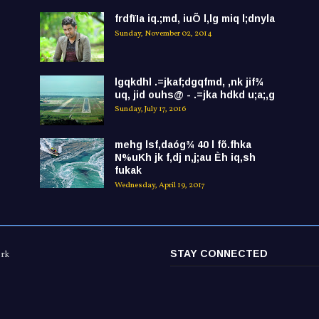
frdfïIa iq.;md, iuÕ l,lg miq l;dnyla
Sunday, November 02, 2014
lgqkdhl .=jkaf;dgqfmd, ,nk jif¾
uq, jid ouhs@ - .=jka hdkd u;a;,g
Sunday, July 17, 2016
mehg lsf,daóg¾ 40 l fõ.fhka
N%uKh jk f,dj n,j;au Èh iq,sh
fukak
Wednesday, April 19, 2017
STAY CONNECTED
ork