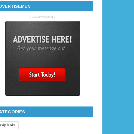
DVERTISEMEN
- ADVERTISEMENT -
ATEGORIES
ssip lanka