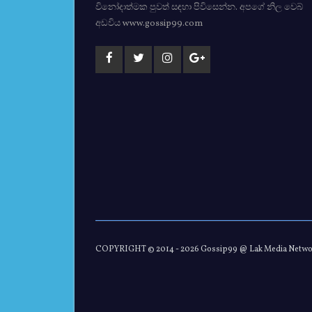
විනෝදාත්මක පුවත් සඳහා පිවිසෙන්න. අපගේ නිල වෙබ්
අඩවිය www.gossip99.com
COPYRIGHT © 2014 -
2026 Gossip99 @ Lak Media Netw