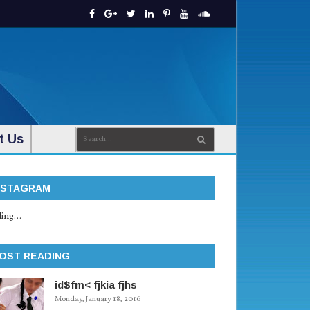
t Us
NSTAGRAM
ing...
OST READING
id$fm< fjkia fjhs
Monday, January 18, 2016