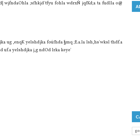
yd| wjfndaOhla ;sfhkjd'tfyu fohla wdrxÑ jqfKd;a ta fudlla o@
A
qfjka ug ,enqK yelshdjka foúfhda §mq ;E.a.la lsh,hs'wksl thdf.a
hd uf.a yelshdjka j,g ndOd lrka keye'
C
go