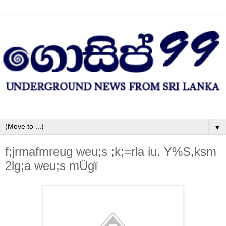
▼
f;jrmafmreug weu;s ;k;=rla iu. Y‍%S,ksm
2lg;a weu;s mÜgï