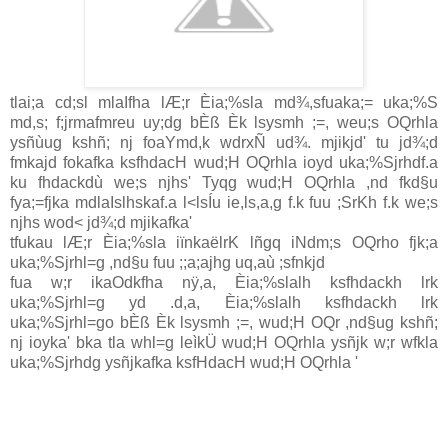
tlai;a cd;sl mlaIfha lÆ;r Èia;‍%sla md¾,sfuaka;= uka;‍%S
md,s; f;jrmafmreu uy;dg bÈß Èk lsysmh ;=, weu;s OQrhla
ysñùug kshñ; nj foaYmd,k wdrxÑ ud¾. mjikjd' tu jd¾;d
fmkajd fokafka ksfhdacH wud;H OQrhla ioyd uka;‍%Sjrhdf.a
ku fhdackdù we;s njhs' Tyqg wud;H OQrhla ,nd fkd§u
fya;=fjka mdlaIslhskaf.a l<lsÍu ie,ls,a,g f.k fuu ;SrKh f.k we;s
njhs wod< jd¾;d mjikafka'
tfukau lÆ;r Èia;‍%sla iïnkaëlrK lñgq iNdm;s OQrho fjk;a
uka;‍%Sjrhl=g ,nd§u fuu ;;a;ajhg uq,aù ;sfnkjd
fua w;r ikaOdkfha nÿ,a, Èia;‍%slalh ksfhdackh lrk
uka;‍%Sjrhl=g yd .d,a, Èia;‍%slalh ksfhdackh lrk
uka;‍%Sjrhl=go bÈß Èk lsysmh ;=, wud;H OQr ,nd§ug kshñ;
nj ioyka' bka tla whl=g leìkÜ wud;H OQrhla ysñjk w;r wfkla
uka;‍%Sjrhdg ysñjkafka ksfHdacH wud;H OQrhla '