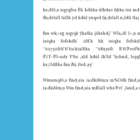
ks,dfõ,s uqyqfoa Èh kdñka úfkdao fjñka isá mdi,
ðú;drlaIl tallh yd kdúl yuqod fjr,drlaIl n,ldh tl
fuu wk;=rg uqyqk ÿkafka jõkshdj" Wla,dï l=,u 
isiqka fofokdh' .idf.k hk isiqka fofokd 
^62730&tï'tï'tia'ñialSka ^68936& B'tï'ð'wd
ð'ì'f–'ð'l=udr Y%s ,xld kdúl fk!ld “úchnd, lojq
ks,Odßka fuu ðú; fírd.;ay'
Wmamqfõ,s fmd,sia ia:dkdêm;s m%Odk fmd,sia m
ia:dkdêm;s Wm fmd,sia mßlaIl whs'ð'ví' ,laud,a uy