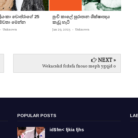
 ප්‍රියංකා චොප්රාගේ 25
පුංචි කාලේ සුරාපාන ශික්ෂාපදය
සතුන්
පෙම්වතා මෙන්න
කැඩූ හැටි
තිදෙනෙ
බවට පත
-
Unknown
Jan 29, 2023
-
Unknown
Jan 29, 
NEXT »
Wekacskd fcdsfa fnoao meph ygqjd o
POPULAR POSTS
LA
id$fm< fjkia fjhs