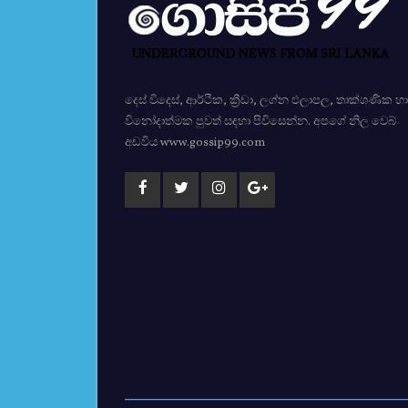
දෙස් විදෙස්, ආර්ථික, ක්‍රීඩා, ලග්න ඵලාපල, තාක්ශණික හා
විනෝදාත්මක පුවත් සඳහා පිවිසෙන්න. අපගේ නිල වෙබ්
අඩවිය www.gossip99.com