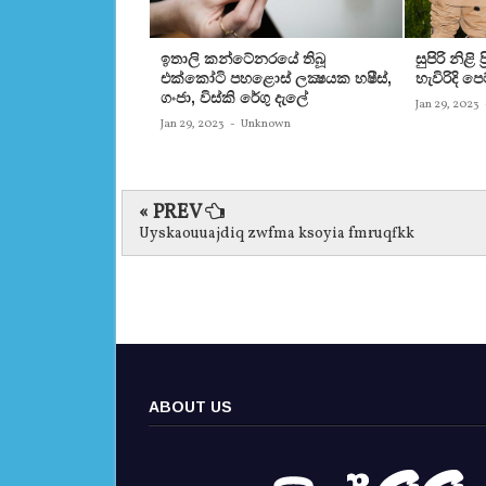
ඉතාලි කන්ටේනරයේ තිබූ
සුපිරි නිළි
එක්‌කෝටි පහළොස්‌ ලක්‍ෂයක හෂීස්‌,
හැවිරිදි 
ගංජා, විස්‌කි රේගු දැලේ
Jan 29, 2023
Jan 29, 2023
-
Unknown
« PREV
Uyskaouuajdiq zwfma ksoyia fmruqfkk
ABOUT US