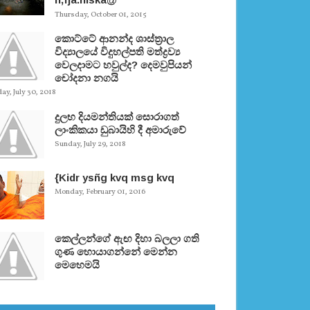
Thursday, October 01, 2015
කොට්ටේ ආනන්ද ශාස්ත‍්‍රාල
විද්‍යාලයේ විදුහල්පති මත්ද්‍රව්‍ය
වෙලදාමට හවුල්ද? දෙමවුපියන්
චෝදනා නගයි
y, July 30, 2018
දුලභ දියමන්තියක් සොරාගත්
ලාංකිකයා ඩුබායිහි දී අමාරුවේ
Sunday, July 29, 2018
{Kidr ysñg kvq msg kvq
Monday, February 01, 2016
කෙල්ලන්ගේ ඇඟ දිහා බලලා ගති
ගුණ හොයාගන්නේ මෙන්න
මෙහෙමයි