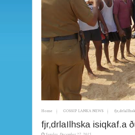
Home
GOSSIP LANKA NEWS
fjr,drlaIlhsk
fjr,drlaIlhska isiqkaf.a ð
Sunday, December 27, 2015