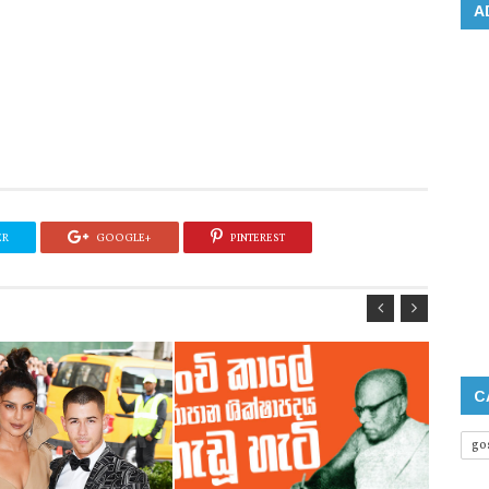
A
ER
GOOGLE+
PINTEREST
C
go