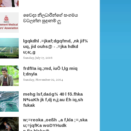
වෛද්‍ය නිලධාරීන්ගේ සංගමය
වටලන්න සුදානම් ලු
lgqkdhl .=jkaf;dgqfmd, ,nk jif¾
uq, jid ouhs@ - .=jka hdkd
u;a;,g
Sunday, July 17, 2016
frdfïIa iq.;md, iuÕ l,lg miq
l;dnyla
Sunday, November 02, 2014
mehg lsf,daóg¾ 40 l fõ.fhka
N%uKh jk f,dj n,j;au Èh iq,sh
fukak
w;=reoka ,oeßh .,a f,kla ;=,ska
u;=jqfKa woDYHudk
n,fja.hlska@