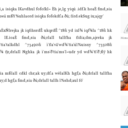
a isiqka lKavdhul fofofkl= Èh je,lg yiqú .idf.k hoaÈ fmd,sia
aj oeä mßY%uhlaord isiqka fofokdf.a ðú; fírd.ekSug iu;ajqy'
mÈxÑlrejka jk iqfihsrdÊ ukqrdÊ ^18& yd ixl¾ iqf¾Ia ^18& hk
lE.ioaÈ fmd,sia ðú;rlaIl tallfha fldia;dm,ajreka jk
Monda
¾'tia'talkdhl ^73490& ì'fla'vä'wd¾'tia'úl%uisxy ^73508&
f¾ fjr,drlaIl Nghka jk ì'ms'ð'tia'ms'l=udr yd wd¾'tï'ð';ßÿ hk
ßlaIl cdkl chr;ak uy;df.a wëlaIKh hgf;a ðú;drlaIl tallfha
;d hgf;a fmd,sia ðú;drlaIl tallh l%shd;aul fõ'