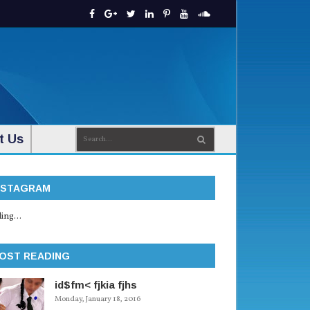
t Us
NSTAGRAM
ing...
OST READING
id$fm< fjkia fjhs
Monday, January 18, 2016