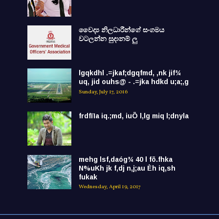
වෛද්‍ය නිලධාරීන්ගේ සංගමය
වටලන්න සුදානම් ලු
lgqkdhl .=jkaf;dgqfmd, ,nk jif¾
uq, jid ouhs@ - .=jka hdkd u;a;,g
Sunday, July 17, 2016
frdfïIa iq.;md, iuÕ l,lg miq l;dnyla
mehg lsf,daóg¾ 40 l fõ.fhka
N%uKh jk f,dj n,j;au Èh iq,sh
fukak
Wednesday, April 19, 2017