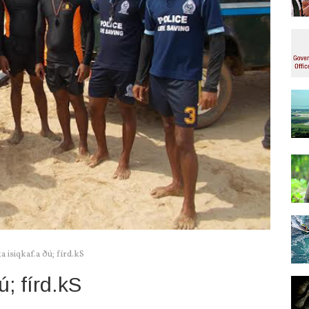
a isiqkaf.a ðú; fírd.kS
ú; fírd.kS