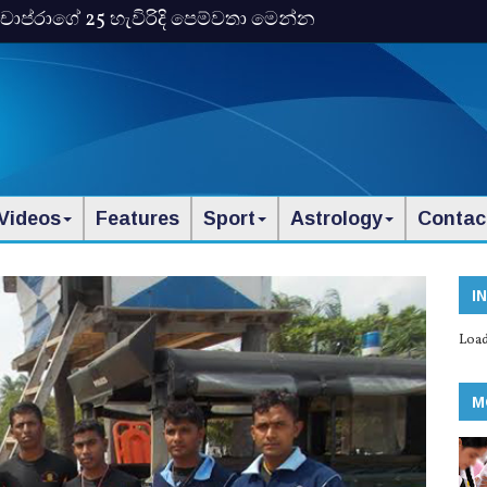
ංකා චොප්රාගේ 25 හැවිරිදි පෙම්වතා මෙන්න
Videos
Features
Sport
Astrology
Contac
I
Load
M