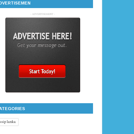
DVERTISEMEN
- ADVERTISEMENT -
ATEGORIES
ssip lanka