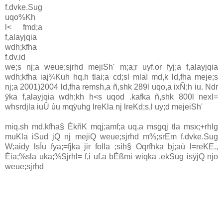
f.dvke.Sug
uqo%Kh
l< fmd;a
f,alayjqia
wdh;kfha
f.dv.id
we;s nj;a weue;sjrhd mejiSh' m;a;r uyf.or fyj;a f,alayjqia
wdh;kfha iaj¾Kuh hq.h tlai;a cd;sl mlaI md,k ld,fha meje;s
nj;a 2001)2004 ld,fha remsh,a ñ,shk 289l uqo,a ixÑ;h iu. Ndr
ÿka f,alayjqia wdh;kh h<s uqod .kafka ñ,shk 800l nexl=
whsrdjla iuÛ ùu mqÿuhg lreKla nj lreKd;s,l uy;d mejeiSh'
miq.sh md,kfha§ ÈkñK mqj;am‍f;a uq,a msgqj tla msx;+rhlg
muKla iSud jQ nj mejiQ weue;sjrhd m%;srEm f.dvke.Sug
W;aidy lsÍu fya;=fjka jir folla ;sìh§ Oqrfhka bj;aù l=reKE.,
Èia;%sla uka;%Sjrhl= f,i uf.a bÈßmi wiqka .ekSug isÿjQ njo
weue;sjrhd