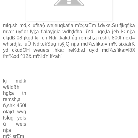
miq.sh md,k iufha§ we;euqkaf.a m%;srEm f.dvke.Su fjkqfjka
m;a;r uyf.or fyj;a f,alayjqia wdh;kfha úYd, uqo,la jeh l< nj;a
ckjdß 08 jkod kj rch Ndr .kakd úg remsh,a ñ,shk 800l nexl=
whsrdjla iuÛ Ndr.ekSug isÿjQ nj;a md¾,sfïka;= m%;sixialrK
yd ckudOH weue;s .hka; lreKd;s,l uy;d md¾,sfïka;=fõ§
fmf¾od ^12& m%ldY lf<ah'
kj md,k
wêldßh
hgf;a th
remsh,a
ñ,shk 450l
olajd wvq
lsÍug yels
ù we;s
nj;a
m%;srEm