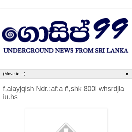
▼
f,alayjqish Ndr.;af;a ñ,shk 800l whsrdjla
iu.hs