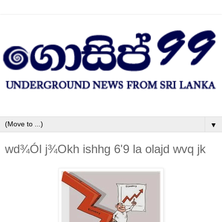
▼
wd¾Ól j¾Okh ishhg 6'9 la‌ ola‌jd wvq jk