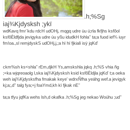
.h;%Sg
iaj¾Kjdysksh ;ykï
wdKavq fmr¨‍kdu rdcH udOHj, mqgq udre ùu ú;rla fkfjhs ksfõol
ksfõÈldfjda jevigyka udre ùu yßu idudkH fohla'' ta;a fuod ief¾ iuyr
fm!oa.,sl remjdyskS udOHj,j,;a hï hï fjkialï isÿ jqKd'
ckm%sh ks<shla" rEm,djkH Ys,amskshla jqkq .h;%S vhia ñg
;=ka wjqreoaolg l,ska iaj¾Kjdysksh ksid ksfõÈldjla jqKd' t;a oeka
weh iaj¾Kjdysksfha fmakak keye' wdrxÑfha yeáhg wef.a jevigyk
kj;a;,d'' talg fya;=j foaYmd,kh kï fjkak nE''
ta;a tfyu jqfKa wehs lsh,d okafka .h;%Sg jeg nekao Woúhu ;ud''