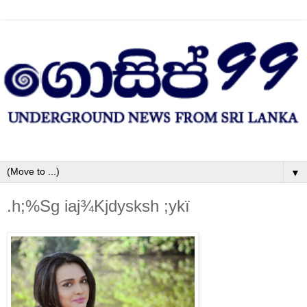
▼
.h;%Sg iaj¾Kjdysksh ;ykï